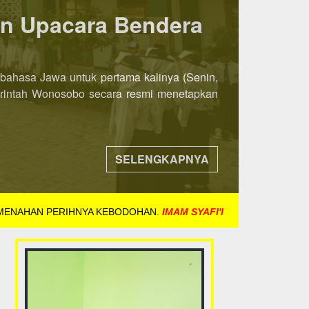
ka 8 November 2021
ih awal. Jika pada tahun-tahun sebelumnya
ndaftaran dibuka mulai tanggal 8 November
SELENGKAPNYA
 MENAHAN PERIHNYA KEBODOHAN.
IMAM SYAFI'I