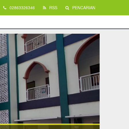
02863326346
RSS
PENCARIAN