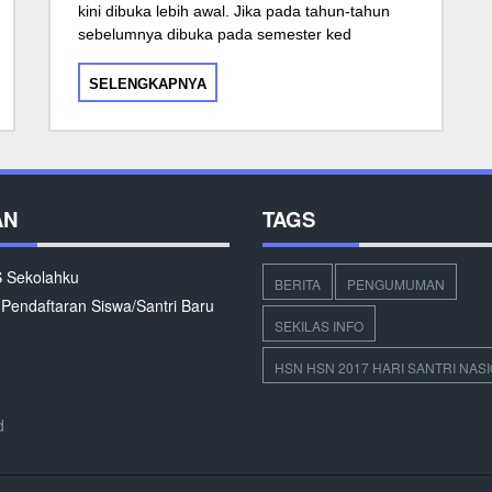
kini dibuka lebih awal. Jika pada tahun-tahun
sebelumnya dibuka pada semester ked
SELENGKAPNYA
AN
TAGS
Sekolahku
BERITA
PENGUMUMAN
 Pendaftaran Siswa/Santri Baru
SEKILAS INFO
HSN HSN 2017 HARI SANTRI NAS
d