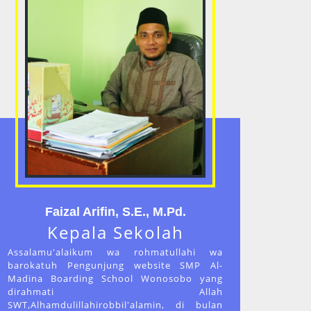
Faizal Arifin, S.E., M.Pd.
Kepala Sekolah
Assalamu'alaikum wa rohmatullahi wa
barokatuh Pengunjung website SMP Al-
Madina Boarding School Wonosobo yang
dirahmati Allah
SWT,Alhamdulillahirobbil'alamin, di bulan