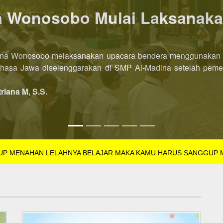
P AL-Madina Wonosobo dibu
l-Madina Wonosobo Tahun Pelajaran 2022/2023 kini dibuka leb
SB Tahun Pelajaran 2022/2023 dibuka di semester pertama. Pe
triana M, S.S.
GUP MENAHAN LELAHNYA BELAJAR MAKA KAMU HARUS SANGGUP