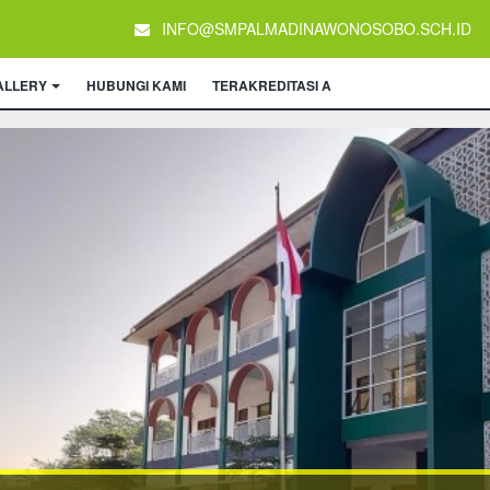
INFO@SMPALMADINAWONOSOBO.SCH.ID
ALLERY
HUBUNGI KAMI
TERAKREDITASI A