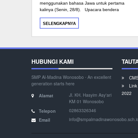
menggunakan bahasa Jawa untuk pertama
kalinya (Senin, 28/8). Upacara bendera
SELENGKAPNYA
HUBUNGI KAMI
TAUT
SMP Al-Madina Wonosobo ⋅ An excellent
CMS 
generation starts here
Link
2022
Jl. KH. Hasyim Asy'ari
Alamat
KM 01 Wonosobo
02863326346
Telepon
info@smpalmadinawonosobo.sch.i
Email