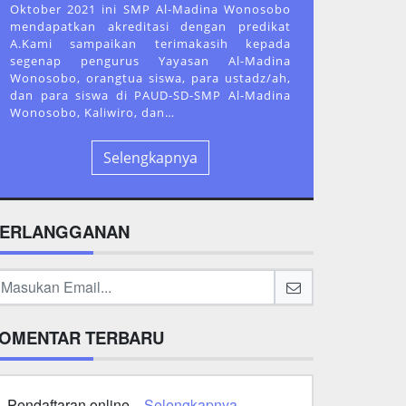
Oktober 2021 ini SMP Al-Madina Wonosobo
mendapatkan akreditasi dengan predikat
A.Kami sampaikan terimakasih kepada
segenap pengurus Yayasan Al-Madina
Wonosobo, orangtua siswa, para ustadz/ah,
dan para siswa di PAUD-SD-SMP Al-Madina
Wonosobo, Kaliwiro, dan…
Selengkapnya
ERLANGGANAN
OMENTAR TERBARU
Pendaftaran online...
Selengkapnya