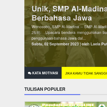
Lebih Awal, PSB SM
Penerimaan Siswa/Santri Baru (PSB) SMP A
dibuka pada semester kedua, maka untuk P
2021 hingga 25 Des...
Minggu, 07 November 2021 | oleh Laela Pu
KATA MOTIVASI
JIKA KAMU TIDAK SANG
TULISAN POPULER