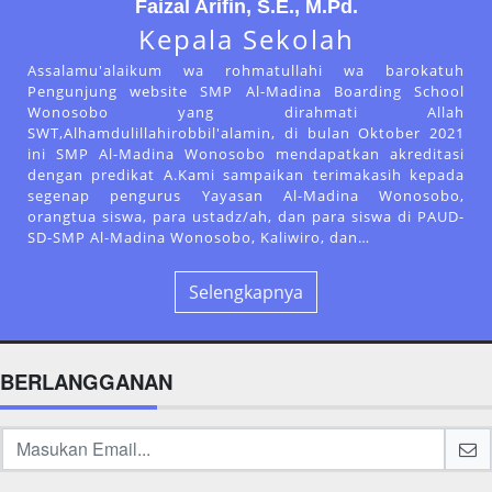
Faizal Arifin, S.E., M.Pd.
Kepala Sekolah
Assalamu'alaikum wa rohmatullahi wa barokatuh
Pengunjung website SMP Al-Madina Boarding School
Wonosobo yang dirahmati Allah
SWT,Alhamdulillahirobbil'alamin, di bulan Oktober 2021
ini SMP Al-Madina Wonosobo mendapatkan akreditasi
dengan predikat A.Kami sampaikan terimakasih kepada
segenap pengurus Yayasan Al-Madina Wonosobo,
orangtua siswa, para ustadz/ah, dan para siswa di PAUD-
SD-SMP Al-Madina Wonosobo, Kaliwiro, dan…
Selengkapnya
BERLANGGANAN