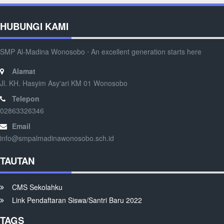
HUBUNGI KAMI
SMP Al-Madina Wonosobo ⋅ An excellent generation starts here
Alamat
Jl. KH. Hasyim Asy'ari KM 01 Wonosobo
Telepon
02863326346
Email
info@smpalmadinawonosobo.sch.id
TAUTAN
CMS Sekolahku
Link Pendaftaran Siswa/Santri Baru 2022
TAGS