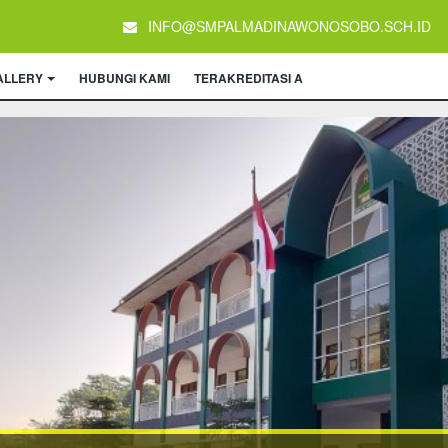
INFO@SMPALMADINAWONOSOBO.SCH.ID
ALLERY
HUBUNGI KAMI
TERAKREDITASI A