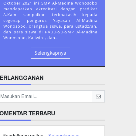
Oktober 2021 ini SMP Al-Madina Wonosobo
mendapatkan akreditasi dengan predikat
A.Kami sampaikan terimakasih kepada
segenap pengurus Yayasan Al-Madina
Wonosobo, orangtua siswa, para ustadz/ah,
dan para siswa di PAUD-SD-SMP Al-Madina
Wonosobo, Kaliwiro, dan…
Selengkapnya
ERLANGGANAN
OMENTAR TERBARU
Pendaftaran online...
Selengkapnya