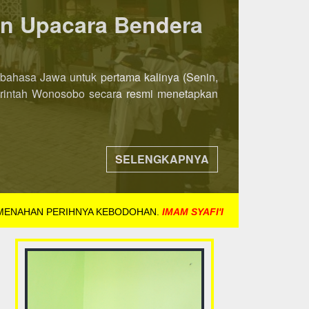
ka 8 November 2021
ih awal. Jika pada tahun-tahun sebelumnya
ndaftaran dibuka mulai tanggal 8 November
SELENGKAPNYA
 MENAHAN PERIHNYA KEBODOHAN.
IMAM SYAFI'I