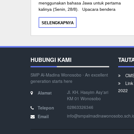
menggunakan bahasa Jawa untuk pertama
kalinya (Senin, 28/8). Upacara bendera
SELENGKAPNYA
HUBUNGI KAMI
TAUT
SMP Al-Madina Wonosobo ⋅ An excellent
CMS 
generation starts here
Link
2022
Jl. KH. Hasyim Asy'ari
Alamat
KM 01 Wonosobo
02863326346
Telepon
info@smpalmadinawonosobo.sch.i
Email