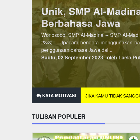
Lebih Awal, PSB SM
Penerimaan Siswa/Santri Baru (PSB) SMP A
dibuka pada semester kedua, maka untuk P
2021 hingga 25 Des...
Minggu, 07 November 2021 | oleh Laela Pu
KATA MOTIVASI
JIKA KAMU TIDAK SANG
TULISAN POPULER