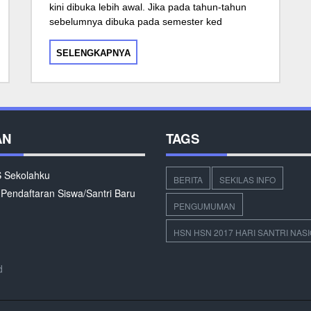
kini dibuka lebih awal. Jika pada tahun-tahun
sebelumnya dibuka pada semester ked
SELENGKAPNYA
AN
TAGS
Sekolahku
BERITA
SEKILAS INFO
 Pendaftaran Siswa/Santri Baru
PENGUMUMAN
HSN HSN 2017 HARI SANTRI NAS
d