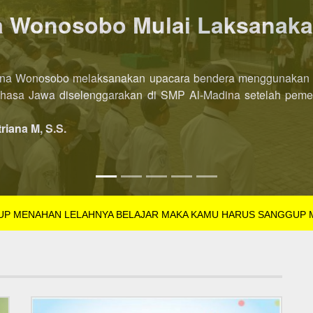
P AL-Madina Wonosobo dibu
l-Madina Wonosobo Tahun Pelajaran 2022/2023 kini dibuka leb
SB Tahun Pelajaran 2022/2023 dibuka di semester pertama. Pe
triana M, S.S.
GUP MENAHAN LELAHNYA BELAJAR MAKA KAMU HARUS SANGGUP