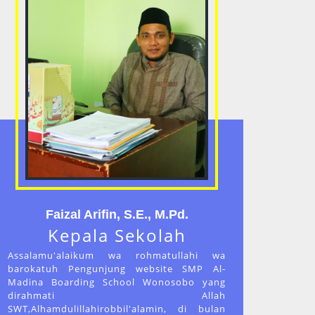
Faizal Arifin, S.E., M.Pd.
Kepala Sekolah
Assalamu'alaikum wa rohmatullahi wa
barokatuh Pengunjung website SMP Al-
Madina Boarding School Wonosobo yang
dirahmati Allah
SWT,Alhamdulillahirobbil'alamin, di bulan