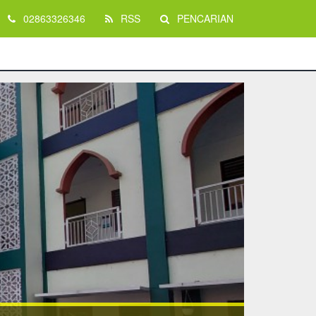
02863326346
RSS
PENCARIAN