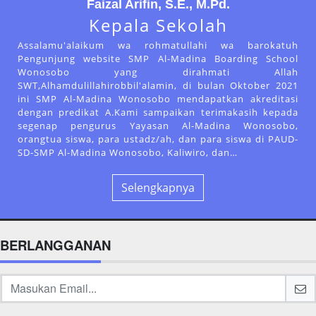
Faizal Arifin, S.E., M.Pd.
Kepala Sekolah
Assalamu'alaikum wa rohmatullahi wa barokatuh
Pengunjung website SMP Al-Madina Boarding School
Wonosobo yang dirahmati Allah
SWT,Alhamdulillahirobbil'alamin, di bulan Oktober 2021
ini SMP Al-Madina Wonosobo mendapatkan akreditasi
dengan predikat A.Kami sampaikan terimakasih kepada
segenap pengurus Yayasan Al-Madina Wonosobo,
orangtua siswa, para ustadz/ah, dan para siswa di PAUD-
SD-SMP Al-Madina Wonosobo, Kaliwiro, dan…
Selengkapnya
BERLANGGANAN