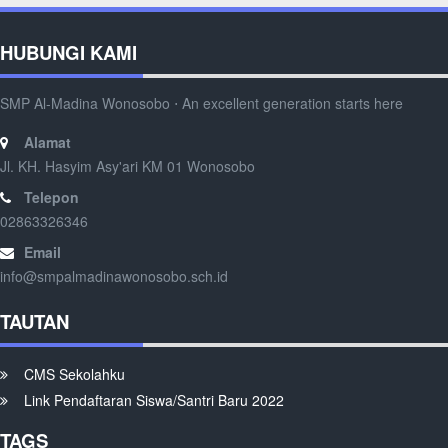
HUBUNGI KAMI
SMP Al-Madina Wonosobo ⋅ An excellent generation starts here
Alamat
Jl. KH. Hasyim Asy'ari KM 01 Wonosobo
Telepon
02863326346
Email
info@smpalmadinawonosobo.sch.id
TAUTAN
CMS Sekolahku
Link Pendaftaran Siswa/Santri Baru 2022
TAGS