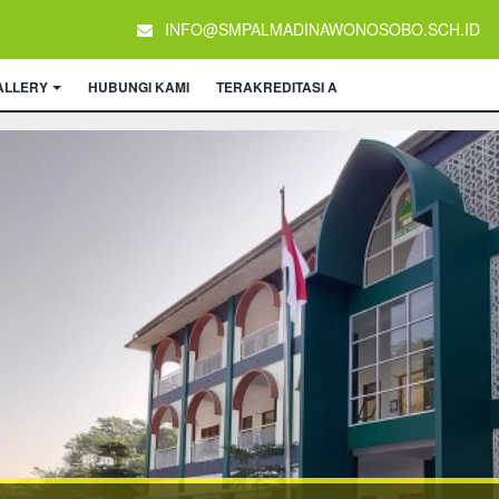
INFO@SMPALMADINAWONOSOBO.SCH.ID
ALLERY
HUBUNGI KAMI
TERAKREDITASI A