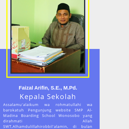
Faizal Arifin, S.E., M.Pd.
Kepala Sekolah
Assalamu'alaikum wa rohmatullahi wa
barokatuh Pengunjung website SMP Al-
Madina Boarding School Wonosobo yang
dirahmati Allah
SWT,Alhamdulillahirobbil'alamin, di bulan