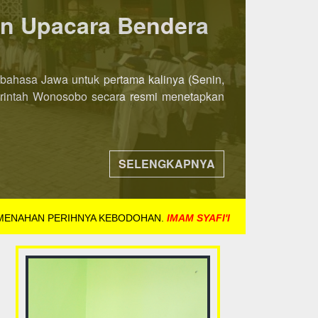
ka 8 November 2021
ih awal. Jika pada tahun-tahun sebelumnya
ndaftaran dibuka mulai tanggal 8 November
SELENGKAPNYA
 MENAHAN PERIHNYA KEBODOHAN.
IMAM SYAFI'I