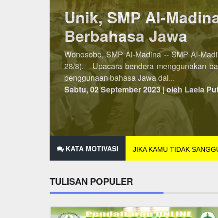
Lebih Awal, PSB SM
Penerimaan Siswa/Santri Baru (PSB) SMP A
dibuka pada semester kedua, maka untuk P
2021 hingga 25 Des...
Minggu, 07 November 2021 | oleh Laela Pu
KATA MOTIVASI
JIKA KAMU TIDAK SANG
TULISAN POPULER