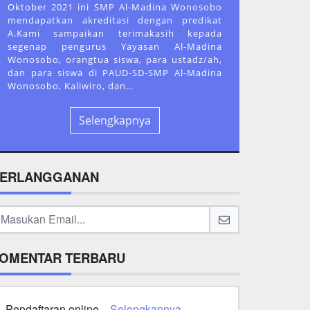
Oktober 2021 ini SMP Al-Madina Wonosobo
mendapatkan akreditasi dengan predikat
A.Kami sampaikan terimakasih kepada
segenap pengurus Yayasan Al-Madina
Wonosobo, orangtua siswa, para ustadz/ah,
dan para siswa di PAUD-SD-SMP Al-Madina
Wonosobo, Kaliwiro, dan…
Selengkapnya
ERLANGGANAN
OMENTAR TERBARU
Pendaftaran online...
Selengkapnya