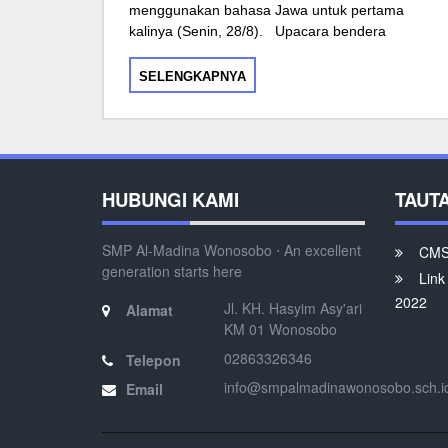
menggunakan bahasa Jawa untuk pertama
kalinya (Senin, 28/8). Upacara bendera
SELENGKAPNYA
HUBUNGI KAMI
TAUT
SMP Al-Madina Wonosobo ⋅ An excellent
CMS 
generation starts here
Link
2022
Jl. KH. Hasyim Asy'ari
Alamat
KM 01 Wonosobo
02863326346
Telepon
info@smpalmadinawonosobo.sch.i
Email