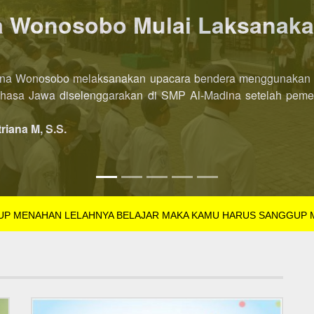
P AL-Madina Wonosobo dibu
l-Madina Wonosobo Tahun Pelajaran 2022/2023 kini dibuka leb
SB Tahun Pelajaran 2022/2023 dibuka di semester pertama. Pe
triana M, S.S.
GUP MENAHAN LELAHNYA BELAJAR MAKA KAMU HARUS SANGGUP