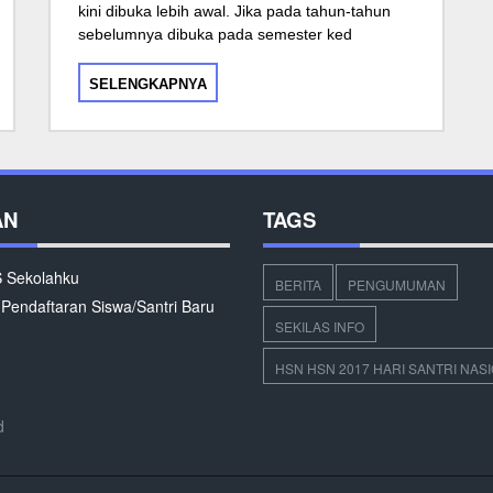
kini dibuka lebih awal. Jika pada tahun-tahun
sebelumnya dibuka pada semester ked
SELENGKAPNYA
AN
TAGS
Sekolahku
BERITA
PENGUMUMAN
 Pendaftaran Siswa/Santri Baru
SEKILAS INFO
HSN HSN 2017 HARI SANTRI NAS
d