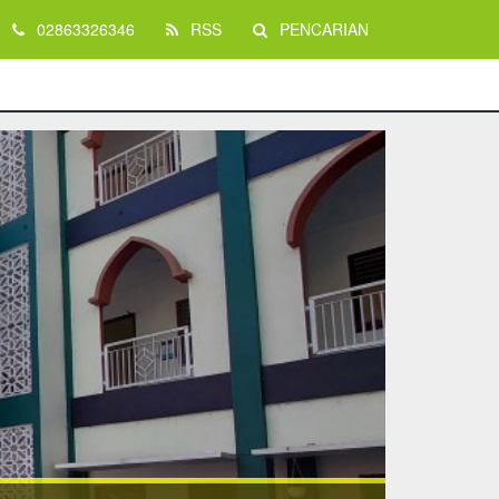
02863326346
RSS
PENCARIAN