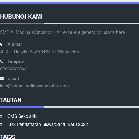
HUBUNGI KAMI
SMP Al-Madina Wonosobo ⋅ An excellent generation starts here
Alamat
Jl. KH. Hasyim Asy'ari KM 01 Wonosobo
Telepon
02863326346
Email
info@smpalmadinawonosobo.sch.id
TAUTAN
CMS Sekolahku
Link Pendaftaran Siswa/Santri Baru 2022
TAGS