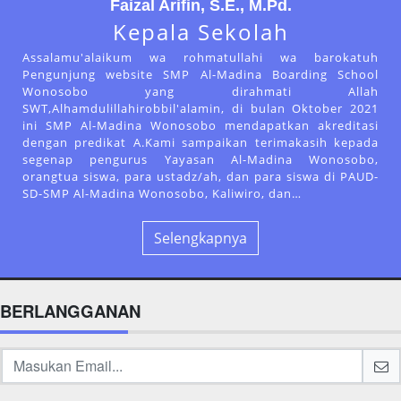
Faizal Arifin, S.E., M.Pd.
Kepala Sekolah
Assalamu'alaikum wa rohmatullahi wa barokatuh
Pengunjung website SMP Al-Madina Boarding School
Wonosobo yang dirahmati Allah
SWT,Alhamdulillahirobbil'alamin, di bulan Oktober 2021
ini SMP Al-Madina Wonosobo mendapatkan akreditasi
dengan predikat A.Kami sampaikan terimakasih kepada
segenap pengurus Yayasan Al-Madina Wonosobo,
orangtua siswa, para ustadz/ah, dan para siswa di PAUD-
SD-SMP Al-Madina Wonosobo, Kaliwiro, dan…
Selengkapnya
BERLANGGANAN