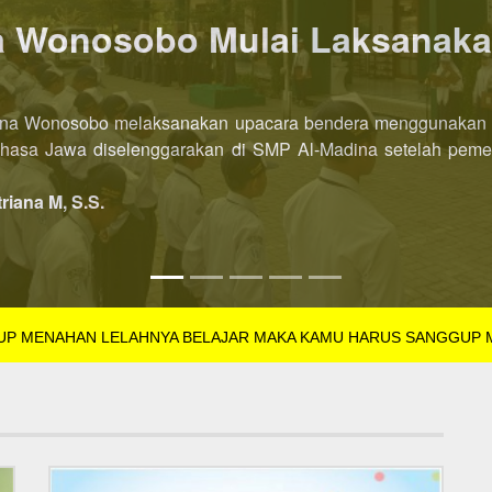
P AL-Madina Wonosobo dibu
l-Madina Wonosobo Tahun Pelajaran 2022/2023 kini dibuka leb
SB Tahun Pelajaran 2022/2023 dibuka di semester pertama. Pe
triana M, S.S.
GUP MENAHAN LELAHNYA BELAJAR MAKA KAMU HARUS SANGGUP