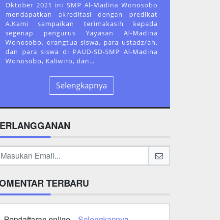
Oktober 2021 ini SMP Al-Madina Wonosobo
mendapatkan akreditasi dengan predikat
A.Kami sampaikan terimakasih kepada
segenap pengurus Yayasan Al-Madina
Wonosobo, orangtua siswa, para ustadz/ah,
dan para siswa di PAUD-SD-SMP Al-Madina
Wonosobo, Kaliwiro, dan…
Selengkapnya
ERLANGGANAN
OMENTAR TERBARU
Pendaftaran online...
Selengkapnya