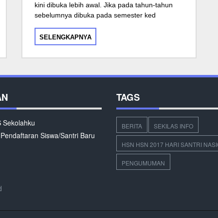
kini dibuka lebih awal. Jika pada tahun-tahun
sebelumnya dibuka pada semester ked
SELENGKAPNYA
AN
TAGS
Sekolahku
BERITA
SEKILAS INFO
 Pendaftaran Siswa/Santri Baru
HSN HSN 2017 HARI SANTRI NAS
PENGUMUMAN
d