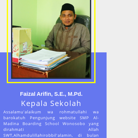
Faizal Arifin, S.E., M.Pd.
Kepala Sekolah
Assalamu'alaikum wa rohmatullahi wa
barokatuh Pengunjung website SMP Al-
Madina Boarding School Wonosobo yang
dirahmati Allah
SWT,Alhamdulillahirobbil'alamin, di bulan