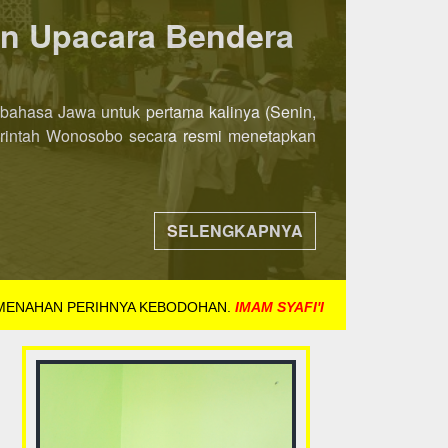
ka 8 November 2021
ih awal. Jika pada tahun-tahun sebelumnya
ndaftaran dibuka mulai tanggal 8 November
SELENGKAPNYA
 MENAHAN PERIHNYA KEBODOHAN.
IMAM SYAFI'I