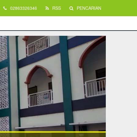
02863326346
RSS
PENCARIAN