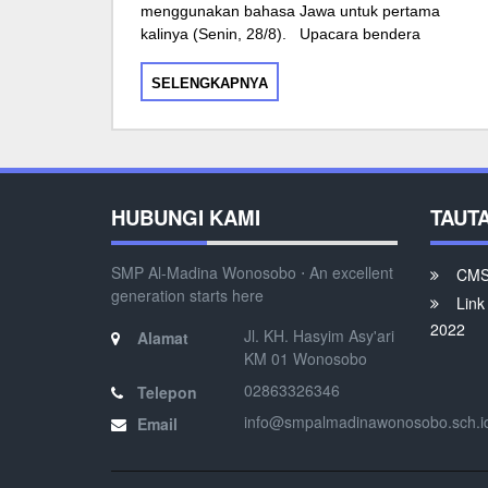
menggunakan bahasa Jawa untuk pertama
kalinya (Senin, 28/8). Upacara bendera
SELENGKAPNYA
HUBUNGI KAMI
TAUT
SMP Al-Madina Wonosobo ⋅ An excellent
CMS 
generation starts here
Link
2022
Jl. KH. Hasyim Asy'ari
Alamat
KM 01 Wonosobo
02863326346
Telepon
info@smpalmadinawonosobo.sch.i
Email