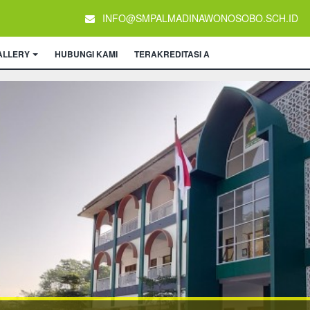
INFO@SMPALMADINAWONOSOBO.SCH.ID
ALLERY
HUBUNGI KAMI
TERAKREDITASI A