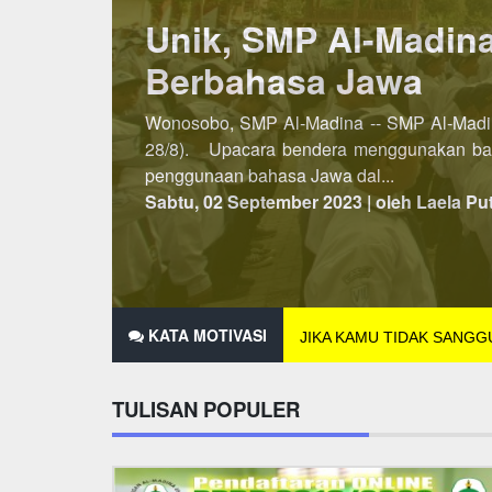
Lebih Awal, PSB SM
Penerimaan Siswa/Santri Baru (PSB) SMP A
dibuka pada semester kedua, maka untuk P
2021 hingga 25 Des...
Minggu, 07 November 2021 | oleh Laela Pu
KATA MOTIVASI
JIKA KAMU TIDAK SANG
TULISAN POPULER