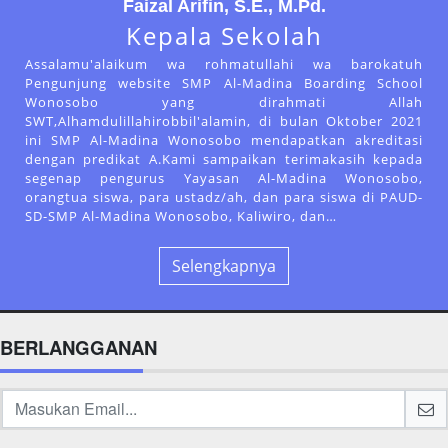
Faizal Arifin, S.E., M.Pd.
Kepala Sekolah
Assalamu'alaikum wa rohmatullahi wa barokatuh
Pengunjung website SMP Al-Madina Boarding School
Wonosobo yang dirahmati Allah
SWT,Alhamdulillahirobbil'alamin, di bulan Oktober 2021
ini SMP Al-Madina Wonosobo mendapatkan akreditasi
dengan predikat A.Kami sampaikan terimakasih kepada
segenap pengurus Yayasan Al-Madina Wonosobo,
orangtua siswa, para ustadz/ah, dan para siswa di PAUD-
SD-SMP Al-Madina Wonosobo, Kaliwiro, dan…
Selengkapnya
BERLANGGANAN