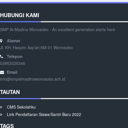
HUBUNGI KAMI
SMP Al-Madina Wonosobo ⋅ An excellent generation starts here
Alamat
Jl. KH. Hasyim Asy'ari KM 01 Wonosobo
Telepon
02863326346
Email
info@smpalmadinawonosobo.sch.id
TAUTAN
CMS Sekolahku
Link Pendaftaran Siswa/Santri Baru 2022
TAGS