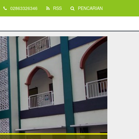
02863326346
RSS
PENCARIAN