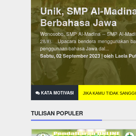
Lebih Awal, PSB SM
Penerimaan Siswa/Santri Baru (PSB) SMP A
dibuka pada semester kedua, maka untuk P
2021 hingga 25 Des...
Minggu, 07 November 2021 | oleh Laela Pu
KATA MOTIVASI
JIKA KAMU TIDAK SANG
TULISAN POPULER