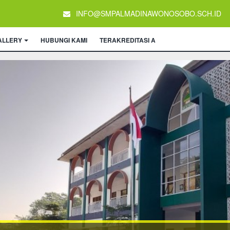
INFO@SMPALMADINAWONOSOBO.SCH.ID
ALLERY
HUBUNGI KAMI
TERAKREDITASI A