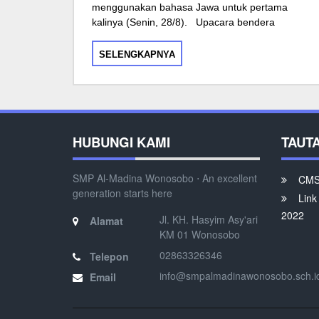
menggunakan bahasa Jawa untuk pertama
kalinya (Senin, 28/8). Upacara bendera
SELENGKAPNYA
HUBUNGI KAMI
TAUT
SMP Al-Madina Wonosobo ⋅ An excellent
CMS 
generation starts here
Link
2022
Jl. KH. Hasyim Asy'ari
Alamat
KM 01 Wonosobo
02863326346
Telepon
info@smpalmadinawonosobo.sch.i
Email