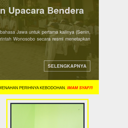
ka 8 November 2021
ih awal. Jika pada tahun-tahun sebelumnya
ndaftaran dibuka mulai tanggal 8 November
SELENGKAPNYA
 MENAHAN PERIHNYA KEBODOHAN.
IMAM SYAFI'I