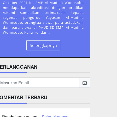
Oktober 2021 ini SMP Al-Madina Wonosobo
mendapatkan akreditasi dengan predikat
A.Kami sampaikan terimakasih kepada
segenap pengurus Yayasan Al-Madina
Wonosobo, orangtua siswa, para ustadz/ah,
dan para siswa di PAUD-SD-SMP Al-Madina
Wonosobo, Kaliwiro, dan…
Selengkapnya
ERLANGGANAN
OMENTAR TERBARU
Pendaftaran online...
Selengkapnya