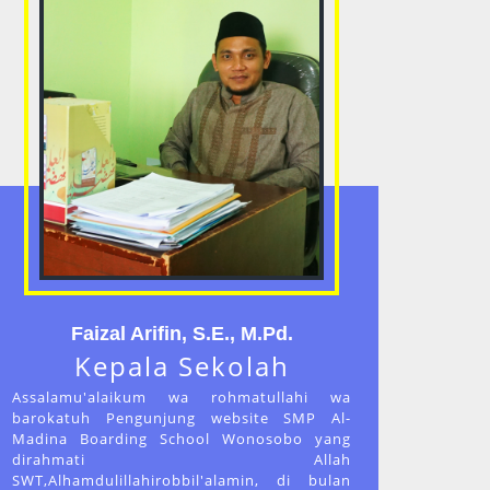
Faizal Arifin, S.E., M.Pd.
Kepala Sekolah
Assalamu'alaikum wa rohmatullahi wa
barokatuh Pengunjung website SMP Al-
Madina Boarding School Wonosobo yang
dirahmati Allah
SWT,Alhamdulillahirobbil'alamin, di bulan