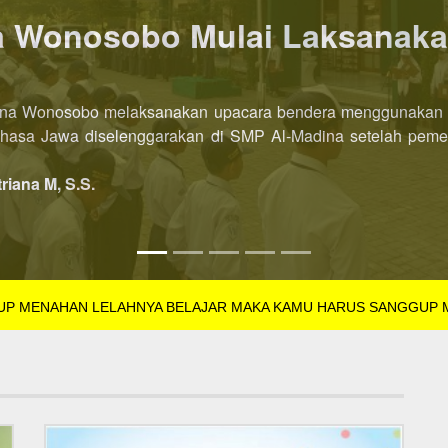
P AL-Madina Wonosobo dibu
l-Madina Wonosobo Tahun Pelajaran 2022/2023 kini dibuka leb
SB Tahun Pelajaran 2022/2023 dibuka di semester pertama. Pe
triana M, S.S.
GUP MENAHAN LELAHNYA BELAJAR MAKA KAMU HARUS SANGGUP