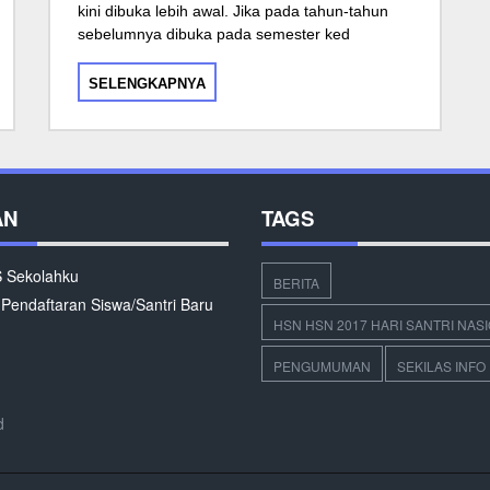
kini dibuka lebih awal. Jika pada tahun-tahun
sebelumnya dibuka pada semester ked
SELENGKAPNYA
AN
TAGS
Sekolahku
BERITA
 Pendaftaran Siswa/Santri Baru
HSN HSN 2017 HARI SANTRI NAS
PENGUMUMAN
SEKILAS INFO
d