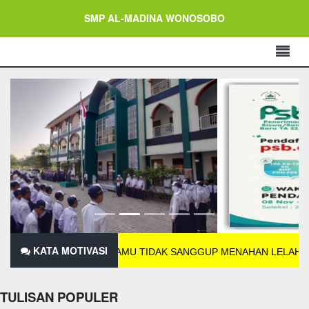
SMP AL-MADINA WONOSOBO
KATA MOTIVASI
JIKA KAMU TIDAK SANGGUP MENAHAN LELAHNYA BELAJAR
TULISAN POPULER