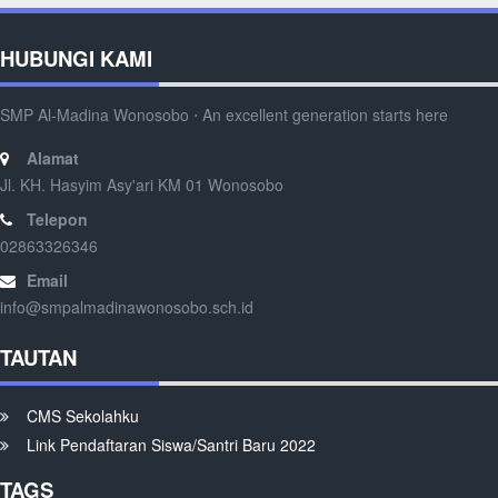
HUBUNGI KAMI
SMP Al-Madina Wonosobo ⋅ An excellent generation starts here
Alamat
Jl. KH. Hasyim Asy'ari KM 01 Wonosobo
Telepon
02863326346
Email
info@smpalmadinawonosobo.sch.id
TAUTAN
CMS Sekolahku
Link Pendaftaran Siswa/Santri Baru 2022
TAGS