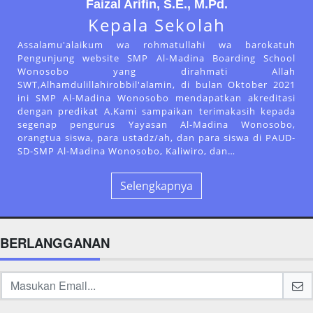
Faizal Arifin, S.E., M.Pd.
Kepala Sekolah
Assalamu'alaikum wa rohmatullahi wa barokatuh
Pengunjung website SMP Al-Madina Boarding School
Wonosobo yang dirahmati Allah
SWT,Alhamdulillahirobbil'alamin, di bulan Oktober 2021
ini SMP Al-Madina Wonosobo mendapatkan akreditasi
dengan predikat A.Kami sampaikan terimakasih kepada
segenap pengurus Yayasan Al-Madina Wonosobo,
orangtua siswa, para ustadz/ah, dan para siswa di PAUD-
SD-SMP Al-Madina Wonosobo, Kaliwiro, dan…
Selengkapnya
BERLANGGANAN