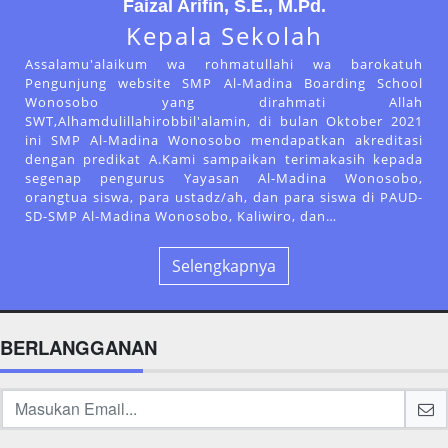
Faizal Arifin, S.E., M.Pd.
Kepala Sekolah
Assalamu'alaikum wa rohmatullahi wa barokatuh
Pengunjung website SMP Al-Madina Boarding School
Wonosobo yang dirahmati Allah
SWT,Alhamdulillahirobbil'alamin, di bulan Oktober 2021
ini SMP Al-Madina Wonosobo mendapatkan akreditasi
dengan predikat A.Kami sampaikan terimakasih kepada
segenap pengurus Yayasan Al-Madina Wonosobo,
orangtua siswa, para ustadz/ah, dan para siswa di PAUD-
SD-SMP Al-Madina Wonosobo, Kaliwiro, dan…
Selengkapnya
BERLANGGANAN