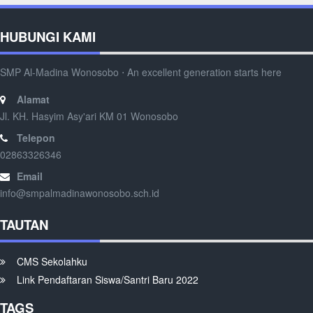
HUBUNGI KAMI
SMP Al-Madina Wonosobo ⋅ An excellent generation starts here
Alamat
Jl. KH. Hasyim Asy'ari KM 01 Wonosobo
Telepon
02863326346
Email
info@smpalmadinawonosobo.sch.id
TAUTAN
CMS Sekolahku
Link Pendaftaran Siswa/Santri Baru 2022
TAGS