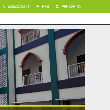
02863326346
RSS
PENCARIAN