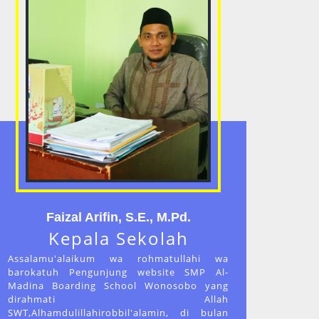
Faizal Arifin, S.E., M.Pd.
Kepala Sekolah
Assalamu'alaikum wa rohmatullahi wa
barokatuh Pengunjung website SMP Al-
Madina Boarding School Wonosobo yang
dirahmati Allah
SWT,Alhamdulillahirobbil'alamin, di bulan