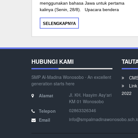
menggunakan bahasa Jawa untuk pertama
kalinya (Senin, 28/8). Upacara bendera
SELENGKAPNYA
HUBUNGI KAMI
TAUT
SMP Al-Madina Wonosobo ⋅ An excellent
CMS 
generation starts here
Link
2022
Jl. KH. Hasyim Asy'ari
Alamat
KM 01 Wonosobo
02863326346
Telepon
info@smpalmadinawonosobo.sch.i
Email