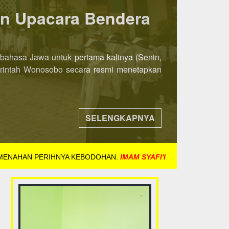
ka 8 November 2021
ih awal. Jika pada tahun-tahun sebelumnya
ndaftaran dibuka mulai tanggal 8 November
SELENGKAPNYA
 MENAHAN PERIHNYA KEBODOHAN.
IMAM SYAFI'I