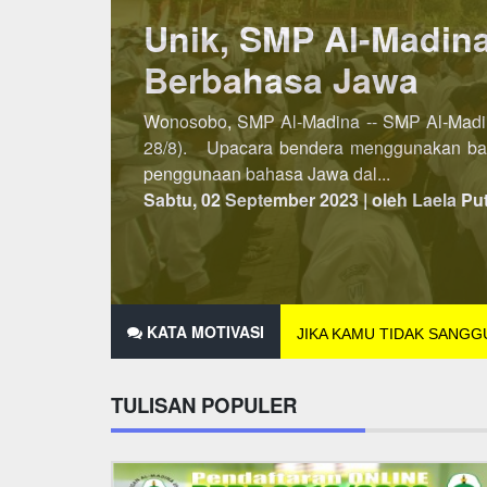
Lebih Awal, PSB SM
Penerimaan Siswa/Santri Baru (PSB) SMP A
dibuka pada semester kedua, maka untuk P
2021 hingga 25 Des...
Minggu, 07 November 2021 | oleh Laela Pu
KATA MOTIVASI
JIKA KAMU TIDAK SANG
TULISAN POPULER