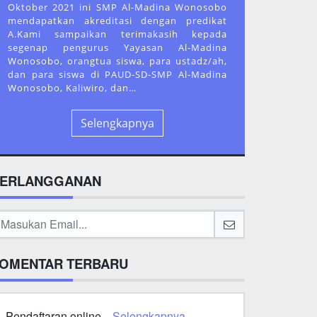
Oktober 2021 ini SMP Al-Madina Wonosobo
mendapatkan akreditasi dengan predikat
A.Kami sampaikan terimakasih kepada
segenap pengurus Yayasan Al-Madina
Wonosobo, orangtua siswa, para ustadz/ah,
dan para siswa di PAUD-SD-SMP Al-Madina
Wonosobo, Kaliwiro, dan…
Selengkapnya
ERLANGGANAN
OMENTAR TERBARU
Pendaftaran online...
Selengkapnya