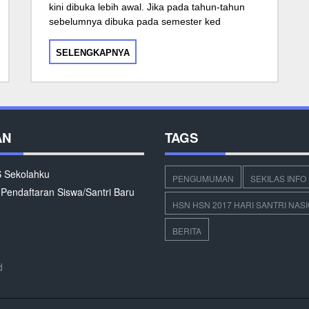
kini dibuka lebih awal. Jika pada tahun-tahun
sebelumnya dibuka pada semester ked
SELENGKAPNYA
AN
TAGS
Sekolahku
PENGUMUMAN
SEKILAS INFO
 Pendaftaran Siswa/Santri Baru
HSN HSN 2017 HARI SANTRI NAS
BERITA
d