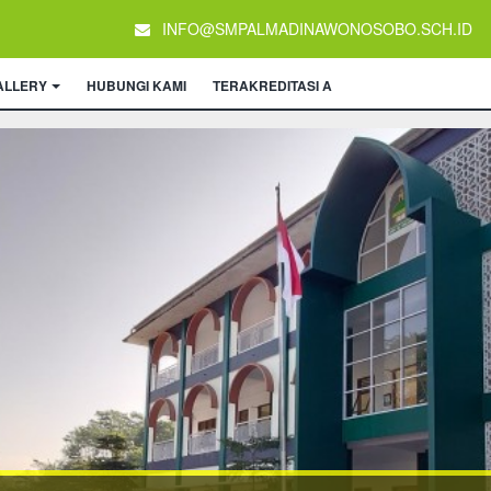
INFO@SMPALMADINAWONOSOBO.SCH.ID
ALLERY
HUBUNGI KAMI
TERAKREDITASI A