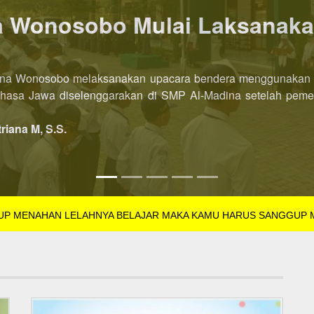
P AL-Madina Wonosobo dibu
l-Madina Wonosobo Tahun Pelajaran 2022/2023 kini dibuka leb
SB Tahun Pelajaran 2022/2023 dibuka di semester pertama. Pe
triana M, S.S.
GUP MENAHAN LELAHNYA BELAJAR MAKA KAMU HARUS SANGGUP