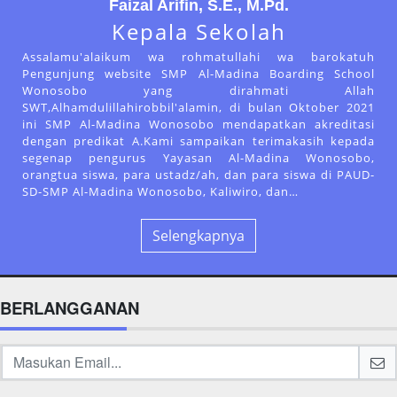
Faizal Arifin, S.E., M.Pd.
Kepala Sekolah
Assalamu'alaikum wa rohmatullahi wa barokatuh
Pengunjung website SMP Al-Madina Boarding School
Wonosobo yang dirahmati Allah
SWT,Alhamdulillahirobbil'alamin, di bulan Oktober 2021
ini SMP Al-Madina Wonosobo mendapatkan akreditasi
dengan predikat A.Kami sampaikan terimakasih kepada
segenap pengurus Yayasan Al-Madina Wonosobo,
orangtua siswa, para ustadz/ah, dan para siswa di PAUD-
SD-SMP Al-Madina Wonosobo, Kaliwiro, dan…
Selengkapnya
BERLANGGANAN