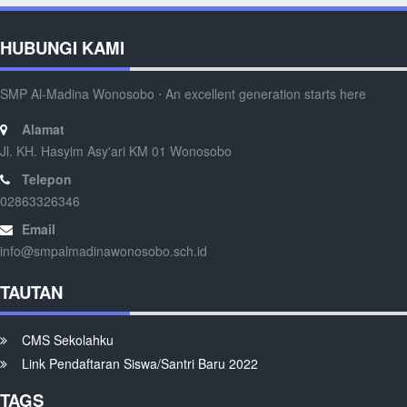
HUBUNGI KAMI
SMP Al-Madina Wonosobo ⋅ An excellent generation starts here
Alamat
Jl. KH. Hasyim Asy'ari KM 01 Wonosobo
Telepon
02863326346
Email
info@smpalmadinawonosobo.sch.id
TAUTAN
CMS Sekolahku
Link Pendaftaran Siswa/Santri Baru 2022
TAGS