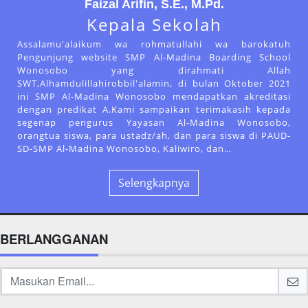
Faizal Arifin, S.E., M.Pd.
Kepala Sekolah
Assalamu'alaikum wa rohmatullahi wa barokatuh
Pengunjung website SMP Al-Madina Boarding School
Wonosobo yang dirahmati Allah
SWT,Alhamdulillahirobbil'alamin, di bulan Oktober 2021
ini SMP Al-Madina Wonosobo mendapatkan akreditasi
dengan predikat A.Kami sampaikan terimakasih kepada
segenap pengurus Yayasan Al-Madina Wonosobo,
orangtua siswa, para ustadz/ah, dan para siswa di PAUD-
SD-SMP Al-Madina Wonosobo, Kaliwiro, dan…
Selengkapnya
BERLANGGANAN