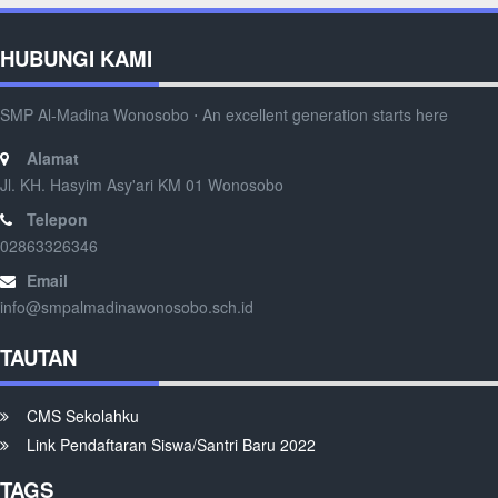
HUBUNGI KAMI
SMP Al-Madina Wonosobo ⋅ An excellent generation starts here
Alamat
Jl. KH. Hasyim Asy'ari KM 01 Wonosobo
Telepon
02863326346
Email
info@smpalmadinawonosobo.sch.id
TAUTAN
CMS Sekolahku
Link Pendaftaran Siswa/Santri Baru 2022
TAGS