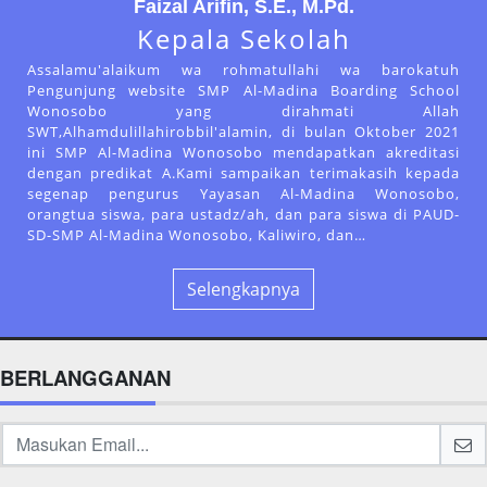
Faizal Arifin, S.E., M.Pd.
Kepala Sekolah
Assalamu'alaikum wa rohmatullahi wa barokatuh
Pengunjung website SMP Al-Madina Boarding School
Wonosobo yang dirahmati Allah
SWT,Alhamdulillahirobbil'alamin, di bulan Oktober 2021
ini SMP Al-Madina Wonosobo mendapatkan akreditasi
dengan predikat A.Kami sampaikan terimakasih kepada
segenap pengurus Yayasan Al-Madina Wonosobo,
orangtua siswa, para ustadz/ah, dan para siswa di PAUD-
SD-SMP Al-Madina Wonosobo, Kaliwiro, dan…
Selengkapnya
BERLANGGANAN