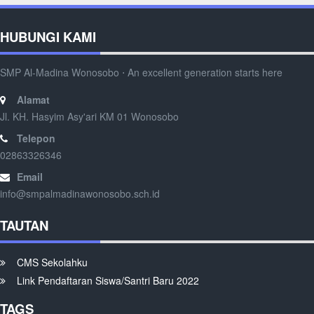
HUBUNGI KAMI
SMP Al-Madina Wonosobo ⋅ An excellent generation starts here
Alamat
Jl. KH. Hasyim Asy'ari KM 01 Wonosobo
Telepon
02863326346
Email
info@smpalmadinawonosobo.sch.id
TAUTAN
CMS Sekolahku
Link Pendaftaran Siswa/Santri Baru 2022
TAGS