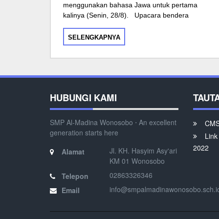
menggunakan bahasa Jawa untuk pertama
kalinya (Senin, 28/8). Upacara bendera
SELENGKAPNYA
HUBUNGI KAMI
TAUT
SMP Al-Madina Wonosobo ⋅ An excellent
CMS 
generation starts here
Link
2022
Jl. KH. Hasyim Asy'ari
Alamat
KM 01 Wonosobo
02863326346
Telepon
info@smpalmadinawonosobo.sch.i
Email