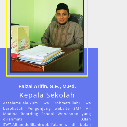
Faizal Arifin, S.E., M.Pd.
Kepala Sekolah
Assalamu'alaikum wa rohmatullahi wa
barokatuh Pengunjung website SMP Al-
Madina Boarding School Wonosobo yang
dirahmati Allah
SWT,Alhamdulillahirobbil'alamin, di bulan