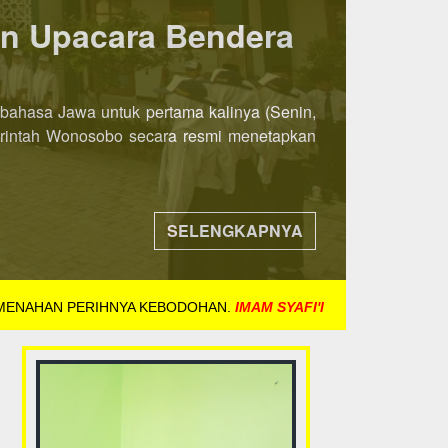
ka 8 November 2021
ih awal. Jika pada tahun-tahun sebelumnya
ndaftaran dibuka mulai tanggal 8 November
SELENGKAPNYA
 MENAHAN PERIHNYA KEBODOHAN.
IMAM SYAFI'I