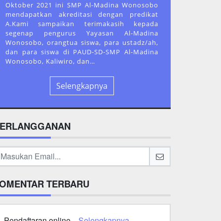
Oktober 2021 ini SMP Al-Madina Wonosobo
mendapatkan akreditasi dengan predikat
A.Kami sampaikan terimakasih kepada
segenap pengurus Yayasan Al-Madina
Wonosobo, orangtua siswa, para ustadz/ah,
dan para siswa di PAUD-SD-SMP Al-Madina
Wonosobo, Kaliwiro, dan…
Selengkapnya
ERLANGGANAN
OMENTAR TERBARU
Pendaftaran online...
Selengkapnya