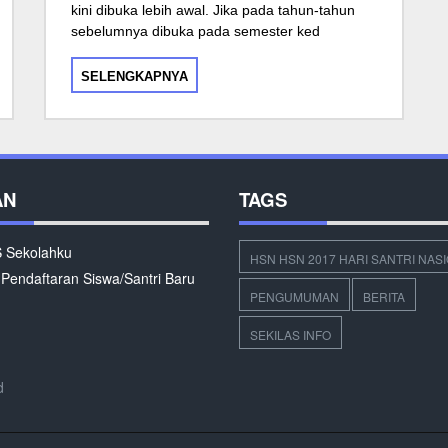
kini dibuka lebih awal. Jika pada tahun-tahun
sebelumnya dibuka pada semester ked
SELENGKAPNYA
AN
TAGS
Sekolahku
HSN HSN 2017 HARI SANTRI NAS
 Pendaftaran Siswa/Santri Baru
PENGUMUMAN
BERITA
SEKILAS INFO
d