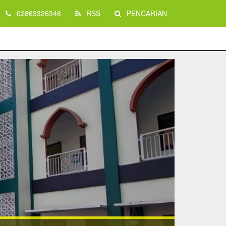
02863326346
RSS
PENCARIAN