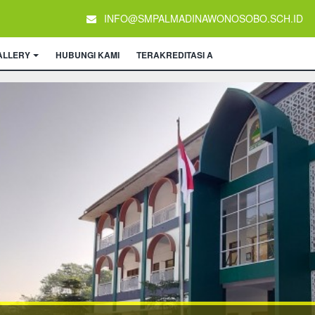
INFO@SMPALMADINAWONOSOBO.SCH.ID
ALLERY
HUBUNGI KAMI
TERAKREDITASI A