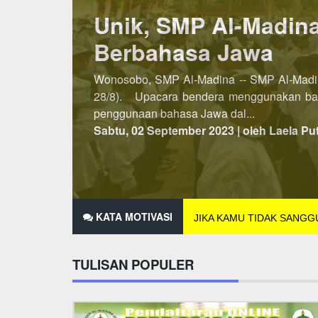
Lebih Awal, PSB SM
Penerimaan Siswa/Santri Baru (PSB) SMP A
dibuka pada semester kedua, maka untuk P
2021 hingga 25 Des...
Minggu, 07 November 2021 | oleh Laela Pu
KATA MOTIVASI
JIKA KAMU TIDAK SANG
TULISAN POPULER