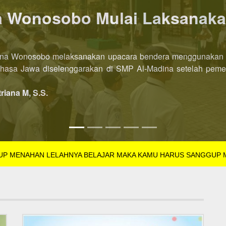
P AL-Madina Wonosobo dibu
l-Madina Wonosobo Tahun Pelajaran 2022/2023 kini dibuka leb
SB Tahun Pelajaran 2022/2023 dibuka di semester pertama. Pe
triana M, S.S.
GUP MENAHAN LELAHNYA BELAJAR MAKA KAMU HARUS SANGGUP