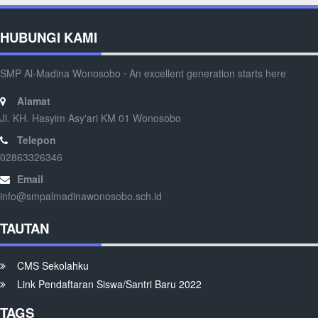
HUBUNGI KAMI
SMP Al-Madina Wonosobo ⋅ An excellent generation starts here
Alamat
Jl. KH. Hasyim Asy'ari KM 01 Wonosobo
Telepon
02863326346
Email
info@smpalmadinawonosobo.sch.id
TAUTAN
CMS Sekolahku
Link Pendaftaran Siswa/Santri Baru 2022
TAGS