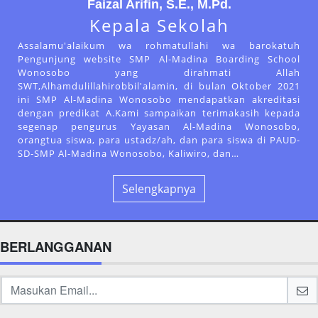
Faizal Arifin, S.E., M.Pd.
Kepala Sekolah
Assalamu'alaikum wa rohmatullahi wa barokatuh
Pengunjung website SMP Al-Madina Boarding School
Wonosobo yang dirahmati Allah
SWT,Alhamdulillahirobbil'alamin, di bulan Oktober 2021
ini SMP Al-Madina Wonosobo mendapatkan akreditasi
dengan predikat A.Kami sampaikan terimakasih kepada
segenap pengurus Yayasan Al-Madina Wonosobo,
orangtua siswa, para ustadz/ah, dan para siswa di PAUD-
SD-SMP Al-Madina Wonosobo, Kaliwiro, dan…
Selengkapnya
BERLANGGANAN