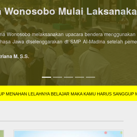
P AL-Madina Wonosobo dibu
l-Madina Wonosobo Tahun Pelajaran 2022/2023 kini dibuka leb
SB Tahun Pelajaran 2022/2023 dibuka di semester pertama. Pe
triana M, S.S.
GUP MENAHAN LELAHNYA BELAJAR MAKA KAMU HARUS SANGGUP