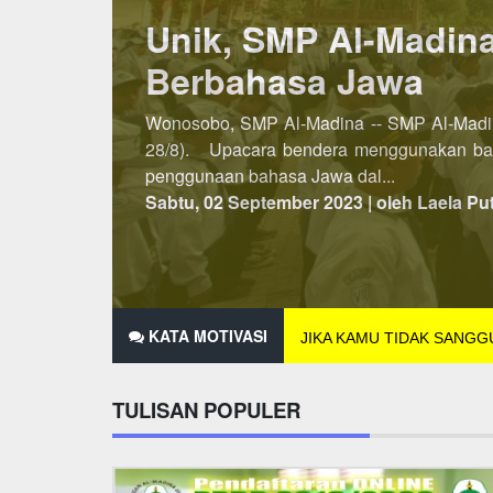
Lebih Awal, PSB SM
Penerimaan Siswa/Santri Baru (PSB) SMP A
dibuka pada semester kedua, maka untuk P
2021 hingga 25 Des...
Minggu, 07 November 2021 | oleh Laela Pu
KATA MOTIVASI
JIKA KAMU TIDAK SANG
TULISAN POPULER