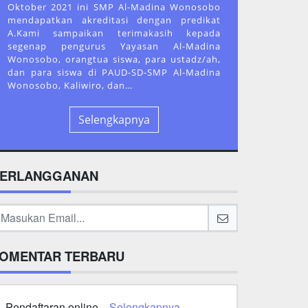
Oktober 2021 ini SMP Al-Madina Wonosobo
mendapatkan akreditasi dengan predikat
A.Kami sampaikan terimakasih kepada
segenap pengurus Yayasan Al-Madina
Wonosobo, orangtua siswa, para ustadz/ah,
dan para siswa di PAUD-SD-SMP Al-Madina
Wonosobo, Kaliwiro, dan…
Selengkapnya
ERLANGGANAN
OMENTAR TERBARU
Pendaftaran online...
Selengkapnya