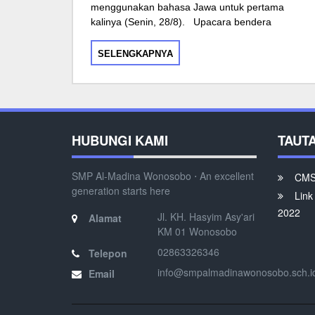
menggunakan bahasa Jawa untuk pertama
kalinya (Senin, 28/8). Upacara bendera
SELENGKAPNYA
HUBUNGI KAMI
TAUT
SMP Al-Madina Wonosobo ⋅ An excellent
CMS 
generation starts here
Link
2022
Jl. KH. Hasyim Asy'ari
Alamat
KM 01 Wonosobo
02863326346
Telepon
info@smpalmadinawonosobo.sch.i
Email