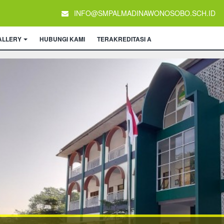
INFO@SMPALMADINAWONOSOBO.SCH.ID
ALLERY
HUBUNGI KAMI
TERAKREDITASI A