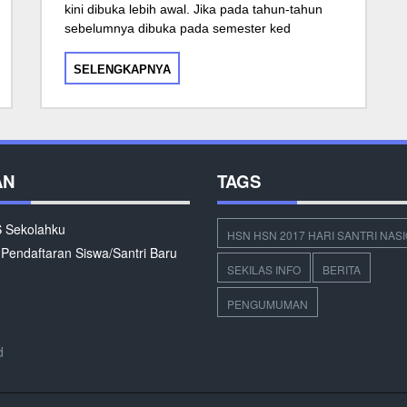
kini dibuka lebih awal. Jika pada tahun-tahun
sebelumnya dibuka pada semester ked
SELENGKAPNYA
AN
TAGS
Sekolahku
HSN HSN 2017 HARI SANTRI NAS
 Pendaftaran Siswa/Santri Baru
SEKILAS INFO
BERITA
PENGUMUMAN
d