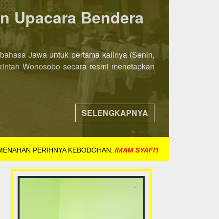
ka 8 November 2021
ih awal. Jika pada tahun-tahun sebelumnya
ndaftaran dibuka mulai tanggal 8 November
SELENGKAPNYA
 MENAHAN PERIHNYA KEBODOHAN.
IMAM SYAFI'I