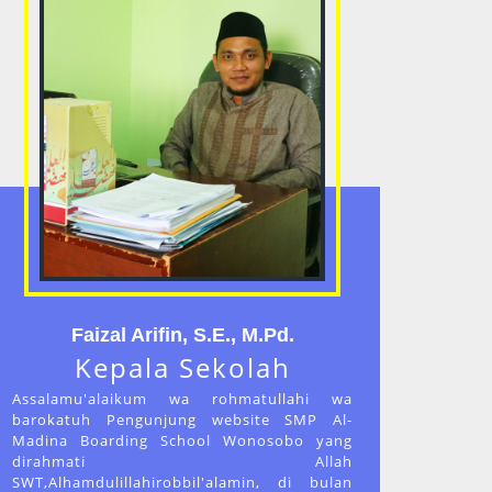
Faizal Arifin, S.E., M.Pd.
Kepala Sekolah
Assalamu'alaikum wa rohmatullahi wa
barokatuh Pengunjung website SMP Al-
Madina Boarding School Wonosobo yang
dirahmati Allah
SWT,Alhamdulillahirobbil'alamin, di bulan