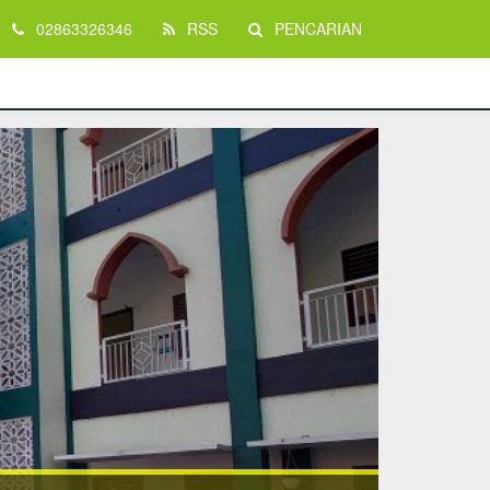
02863326346
RSS
PENCARIAN