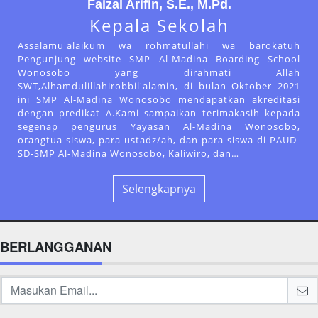
Faizal Arifin, S.E., M.Pd.
Kepala Sekolah
Assalamu'alaikum wa rohmatullahi wa barokatuh
Pengunjung website SMP Al-Madina Boarding School
Wonosobo yang dirahmati Allah
SWT,Alhamdulillahirobbil'alamin, di bulan Oktober 2021
ini SMP Al-Madina Wonosobo mendapatkan akreditasi
dengan predikat A.Kami sampaikan terimakasih kepada
segenap pengurus Yayasan Al-Madina Wonosobo,
orangtua siswa, para ustadz/ah, dan para siswa di PAUD-
SD-SMP Al-Madina Wonosobo, Kaliwiro, dan…
Selengkapnya
BERLANGGANAN