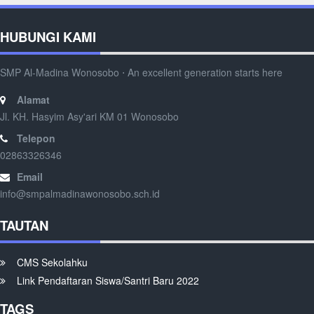
HUBUNGI KAMI
SMP Al-Madina Wonosobo ⋅ An excellent generation starts here
Alamat
Jl. KH. Hasyim Asy'ari KM 01 Wonosobo
Telepon
02863326346
Email
info@smpalmadinawonosobo.sch.id
TAUTAN
CMS Sekolahku
Link Pendaftaran Siswa/Santri Baru 2022
TAGS