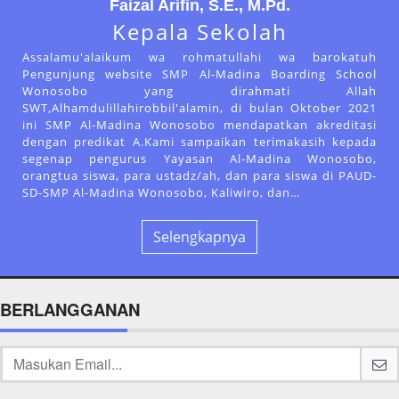
Faizal Arifin, S.E., M.Pd.
Kepala Sekolah
Assalamu'alaikum wa rohmatullahi wa barokatuh
Pengunjung website SMP Al-Madina Boarding School
Wonosobo yang dirahmati Allah
SWT,Alhamdulillahirobbil'alamin, di bulan Oktober 2021
ini SMP Al-Madina Wonosobo mendapatkan akreditasi
dengan predikat A.Kami sampaikan terimakasih kepada
segenap pengurus Yayasan Al-Madina Wonosobo,
orangtua siswa, para ustadz/ah, dan para siswa di PAUD-
SD-SMP Al-Madina Wonosobo, Kaliwiro, dan…
Selengkapnya
BERLANGGANAN