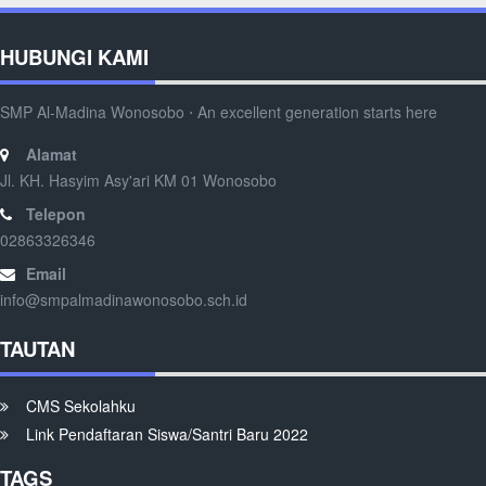
HUBUNGI KAMI
SMP Al-Madina Wonosobo ⋅ An excellent generation starts here
Alamat
Jl. KH. Hasyim Asy'ari KM 01 Wonosobo
Telepon
02863326346
Email
info@smpalmadinawonosobo.sch.id
TAUTAN
CMS Sekolahku
Link Pendaftaran Siswa/Santri Baru 2022
TAGS