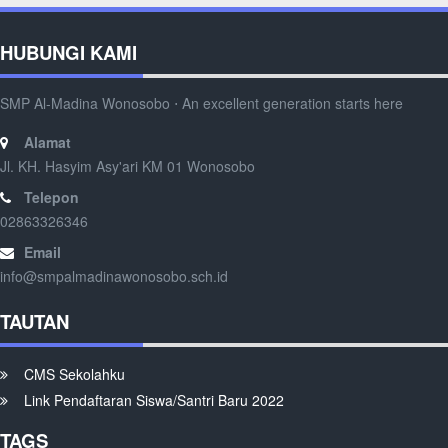
HUBUNGI KAMI
SMP Al-Madina Wonosobo ⋅ An excellent generation starts here
Alamat
Jl. KH. Hasyim Asy'ari KM 01 Wonosobo
Telepon
02863326346
Email
info@smpalmadinawonosobo.sch.id
TAUTAN
CMS Sekolahku
Link Pendaftaran Siswa/Santri Baru 2022
TAGS