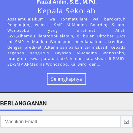
Faizal Arifin, S.E., M.Pd.
Kepala Sekolah
Assalamu'alaikum wa rohmatullahi wa barokatuh
Pengunjung website SMP Al-Madina Boarding School
Wonosobo yang dirahmati Allah
SWT,Alhamdulillahirobbil'alamin, di bulan Oktober 2021
ini SMP Al-Madina Wonosobo mendapatkan akreditasi
dengan predikat A.Kami sampaikan terimakasih kepada
segenap pengurus Yayasan Al-Madina Wonosobo,
orangtua siswa, para ustadz/ah, dan para siswa di PAUD-
SD-SMP Al-Madina Wonosobo, Kaliwiro, dan…
Selengkapnya
BERLANGGANAN