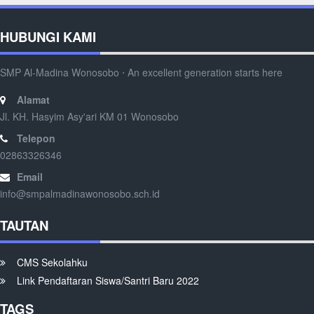
HUBUNGI KAMI
SMP Al-Madina Wonosobo ⋅ An excellent generation starts here
Alamat
Jl. KH. Hasyim Asy'ari KM 01 Wonosobo
Telepon
02863326346
Email
info@smpalmadinawonosobo.sch.id
TAUTAN
CMS Sekolahku
Link Pendaftaran Siswa/Santri Baru 2022
TAGS