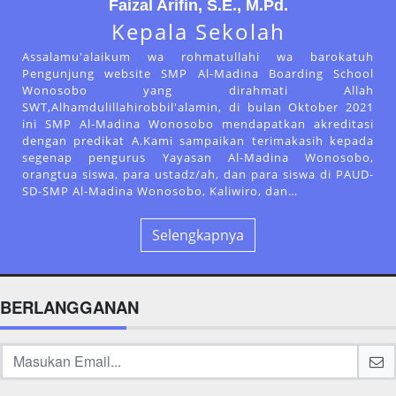
Faizal Arifin, S.E., M.Pd.
Kepala Sekolah
Assalamu'alaikum wa rohmatullahi wa barokatuh
Pengunjung website SMP Al-Madina Boarding School
Wonosobo yang dirahmati Allah
SWT,Alhamdulillahirobbil'alamin, di bulan Oktober 2021
ini SMP Al-Madina Wonosobo mendapatkan akreditasi
dengan predikat A.Kami sampaikan terimakasih kepada
segenap pengurus Yayasan Al-Madina Wonosobo,
orangtua siswa, para ustadz/ah, dan para siswa di PAUD-
SD-SMP Al-Madina Wonosobo, Kaliwiro, dan…
Selengkapnya
BERLANGGANAN