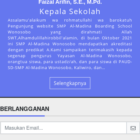
Faizal Arifin, S.E., M.Pd.
Kepala Sekolah
Assalamu'alaikum wa rohmatullahi wa barokatuh
Pengunjung website SMP Al-Madina Boarding School
Wonosobo yang dirahmati Allah
SWT,Alhamdulillahirobbil'alamin, di bulan Oktober 2021
ini SMP Al-Madina Wonosobo mendapatkan akreditasi
dengan predikat A.Kami sampaikan terimakasih kepada
segenap pengurus Yayasan Al-Madina Wonosobo,
orangtua siswa, para ustadz/ah, dan para siswa di PAUD-
SD-SMP Al-Madina Wonosobo, Kaliwiro, dan…
Selengkapnya
BERLANGGANAN