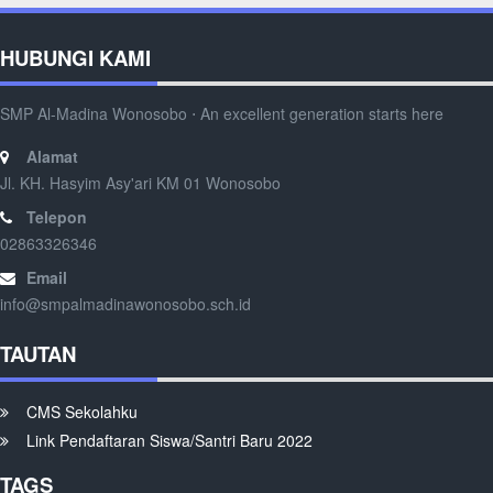
HUBUNGI KAMI
SMP Al-Madina Wonosobo ⋅ An excellent generation starts here
Alamat
Jl. KH. Hasyim Asy'ari KM 01 Wonosobo
Telepon
02863326346
Email
info@smpalmadinawonosobo.sch.id
TAUTAN
CMS Sekolahku
Link Pendaftaran Siswa/Santri Baru 2022
TAGS