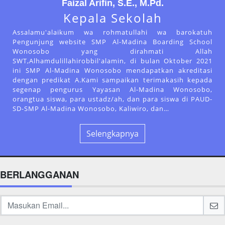
Faizal Arifin, S.E., M.Pd.
Kepala Sekolah
Assalamu'alaikum wa rohmatullahi wa barokatuh
Pengunjung website SMP Al-Madina Boarding School
Wonosobo yang dirahmati Allah
SWT,Alhamdulillahirobbil'alamin, di bulan Oktober 2021
ini SMP Al-Madina Wonosobo mendapatkan akreditasi
dengan predikat A.Kami sampaikan terimakasih kepada
segenap pengurus Yayasan Al-Madina Wonosobo,
orangtua siswa, para ustadz/ah, dan para siswa di PAUD-
SD-SMP Al-Madina Wonosobo, Kaliwiro, dan…
Selengkapnya
BERLANGGANAN