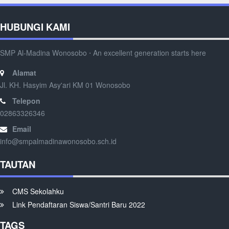
HUBUNGI KAMI
SMP Al-Madina Wonosobo ⋅ An excellent generation starts here
Alamat
Jl. KH. Hasyim Asy'ari KM 01 Wonosobo
Telepon
02863326346
Email
info@smpalmadinawonosobo.sch.id
TAUTAN
CMS Sekolahku
Link Pendaftaran Siswa/Santri Baru 2022
TAGS