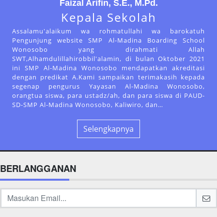
Faizal Arifin, S.E., M.Pd.
Kepala Sekolah
Assalamu'alaikum wa rohmatullahi wa barokatuh
Pengunjung website SMP Al-Madina Boarding School
Wonosobo yang dirahmati Allah
SWT,Alhamdulillahirobbil'alamin, di bulan Oktober 2021
ini SMP Al-Madina Wonosobo mendapatkan akreditasi
dengan predikat A.Kami sampaikan terimakasih kepada
segenap pengurus Yayasan Al-Madina Wonosobo,
orangtua siswa, para ustadz/ah, dan para siswa di PAUD-
SD-SMP Al-Madina Wonosobo, Kaliwiro, dan…
Selengkapnya
BERLANGGANAN