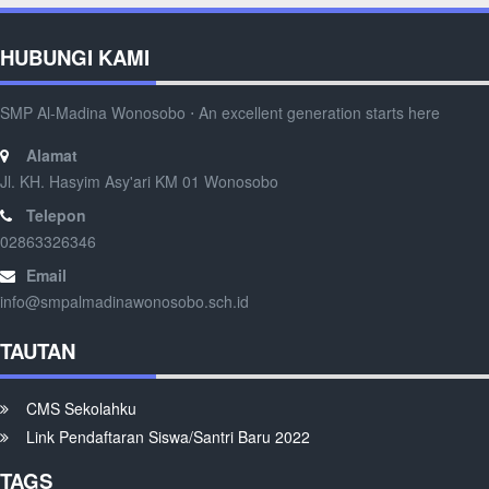
HUBUNGI KAMI
SMP Al-Madina Wonosobo ⋅ An excellent generation starts here
Alamat
Jl. KH. Hasyim Asy'ari KM 01 Wonosobo
Telepon
02863326346
Email
info@smpalmadinawonosobo.sch.id
TAUTAN
CMS Sekolahku
Link Pendaftaran Siswa/Santri Baru 2022
TAGS