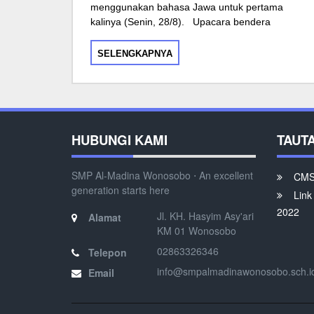
menggunakan bahasa Jawa untuk pertama
kalinya (Senin, 28/8). Upacara bendera
SELENGKAPNYA
HUBUNGI KAMI
TAUT
SMP Al-Madina Wonosobo ⋅ An excellent
CMS 
generation starts here
Link
2022
Jl. KH. Hasyim Asy'ari
Alamat
KM 01 Wonosobo
02863326346
Telepon
info@smpalmadinawonosobo.sch.i
Email