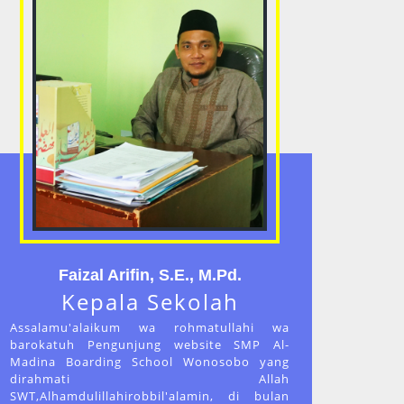
Faizal Arifin, S.E., M.Pd.
Kepala Sekolah
Assalamu'alaikum wa rohmatullahi wa
barokatuh Pengunjung website SMP Al-
Madina Boarding School Wonosobo yang
dirahmati Allah
SWT,Alhamdulillahirobbil'alamin, di bulan