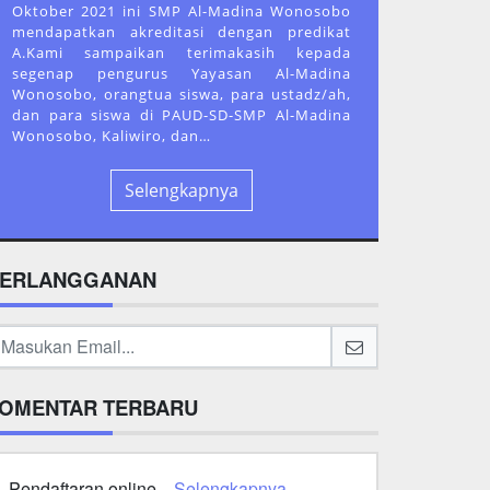
Oktober 2021 ini SMP Al-Madina Wonosobo
mendapatkan akreditasi dengan predikat
A.Kami sampaikan terimakasih kepada
segenap pengurus Yayasan Al-Madina
Wonosobo, orangtua siswa, para ustadz/ah,
dan para siswa di PAUD-SD-SMP Al-Madina
Wonosobo, Kaliwiro, dan…
Selengkapnya
ERLANGGANAN
OMENTAR TERBARU
Pendaftaran online...
Selengkapnya