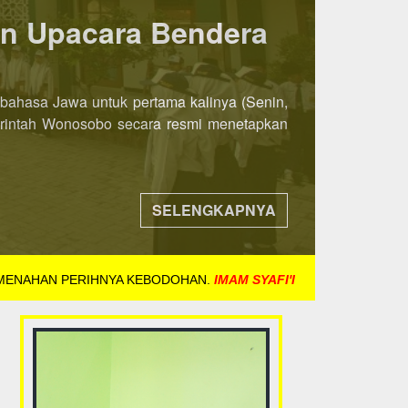
ka 8 November 2021
ih awal. Jika pada tahun-tahun sebelumnya
ndaftaran dibuka mulai tanggal 8 November
SELENGKAPNYA
 MENAHAN PERIHNYA KEBODOHAN.
IMAM SYAFI'I