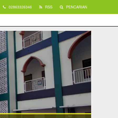
02863326346
RSS
PENCARIAN