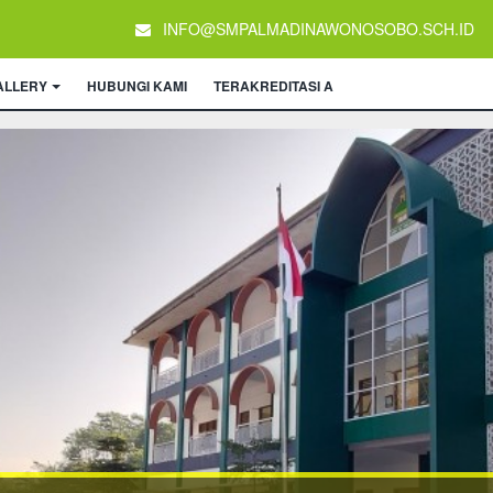
INFO@SMPALMADINAWONOSOBO.SCH.ID
ALLERY
HUBUNGI KAMI
TERAKREDITASI A