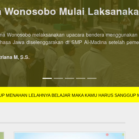
P AL-Madina Wonosobo dibu
l-Madina Wonosobo Tahun Pelajaran 2022/2023 kini dibuka leb
SB Tahun Pelajaran 2022/2023 dibuka di semester pertama. Pe
triana M, S.S.
GUP MENAHAN LELAHNYA BELAJAR MAKA KAMU HARUS SANGGUP