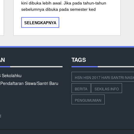
kini dibuka lebih awal. Jika pada tahun-tahun
sebelumnya dibuka pada semester ked
SELENGKAPNYA
AN
TAGS
Sekolahku
HSN HSN 2017 HARI SANTRI NAS
 Pendaftaran Siswa/Santri Baru
BERITA
SEKILAS INFO
PENGUMUMAN
d