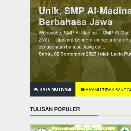
Lebih Awal, PSB SM
Penerimaan Siswa/Santri Baru (PSB) SMP A
dibuka pada semester kedua, maka untuk P
2021 hingga 25 Des...
Minggu, 07 November 2021 | oleh Laela Pu
KATA MOTIVASI
JIKA KAMU TIDAK SANG
TULISAN POPULER