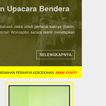
ka 8 November 2021
ih awal. Jika pada tahun-tahun sebelumnya
ndaftaran dibuka mulai tanggal 8 November
SELENGKAPNYA
 MENAHAN PERIHNYA KEBODOHAN.
IMAM SYAFI'I