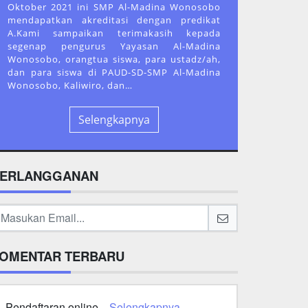
Oktober 2021 ini SMP Al-Madina Wonosobo
mendapatkan akreditasi dengan predikat
A.Kami sampaikan terimakasih kepada
segenap pengurus Yayasan Al-Madina
Wonosobo, orangtua siswa, para ustadz/ah,
dan para siswa di PAUD-SD-SMP Al-Madina
Wonosobo, Kaliwiro, dan…
Selengkapnya
ERLANGGANAN
OMENTAR TERBARU
Pendaftaran online...
Selengkapnya