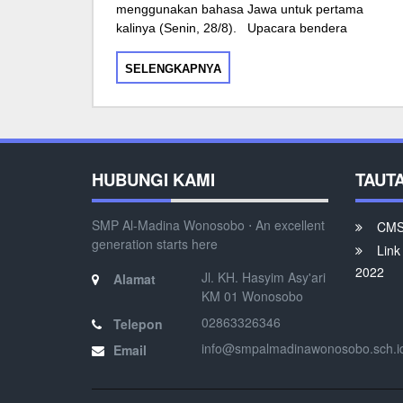
menggunakan bahasa Jawa untuk pertama
kalinya (Senin, 28/8). Upacara bendera
SELENGKAPNYA
HUBUNGI KAMI
TAUT
SMP Al-Madina Wonosobo ⋅ An excellent
CMS 
generation starts here
Link
2022
Jl. KH. Hasyim Asy'ari
Alamat
KM 01 Wonosobo
02863326346
Telepon
info@smpalmadinawonosobo.sch.i
Email