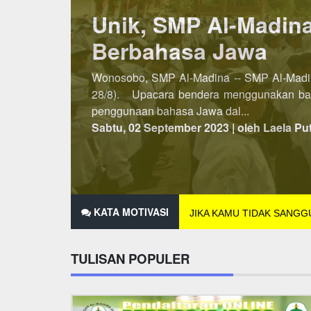
Lebih Awal, PSB SM
Penerimaan Siswa/Santri Baru (PSB) SMP A
dibuka pada semester kedua, maka untuk P
2021 hingga 25 Des...
Minggu, 07 November 2021 | oleh Laela Pu
KATA MOTIVASI
JIKA KAMU TIDAK SANG
TULISAN POPULER