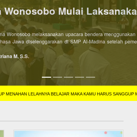
P AL-Madina Wonosobo dibu
l-Madina Wonosobo Tahun Pelajaran 2022/2023 kini dibuka leb
SB Tahun Pelajaran 2022/2023 dibuka di semester pertama. Pe
triana M, S.S.
GUP MENAHAN LELAHNYA BELAJAR MAKA KAMU HARUS SANGGUP