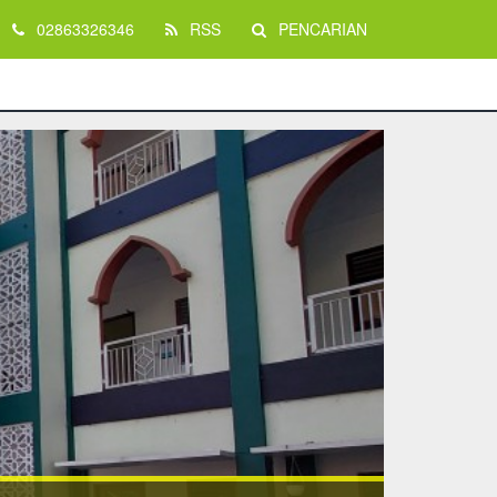
02863326346
RSS
PENCARIAN