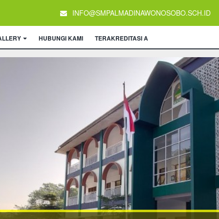
INFO@SMPALMADINAWONOSOBO.SCH.ID
ALLERY
HUBUNGI KAMI
TERAKREDITASI A