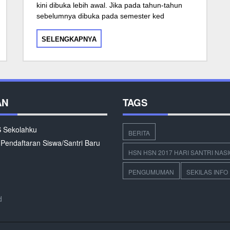
kini dibuka lebih awal. Jika pada tahun-tahun
sebelumnya dibuka pada semester ked
SELENGKAPNYA
AN
TAGS
Sekolahku
BERITA
 Pendaftaran Siswa/Santri Baru
HSN HSN 2017 HARI SANTRI NAS
PENGUMUMAN
SEKILAS INFO
d