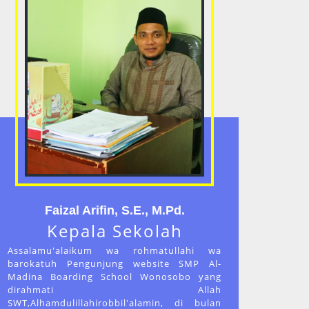
Faizal Arifin, S.E., M.Pd.
Kepala Sekolah
Assalamu'alaikum wa rohmatullahi wa
barokatuh Pengunjung website SMP Al-
Madina Boarding School Wonosobo yang
dirahmati Allah
SWT,Alhamdulillahirobbil'alamin, di bulan