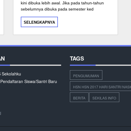
kini dibuka lebih awal. Jika pada tahun-tahun
sebelumnya dibuka pada semester ked
SELENGKAPNYA
AN
TAGS
Sekolahku
PENGUMUMAN
 Pendaftaran Siswa/Santri Baru
HSN HSN 2017 HARI SANTRI NAS
BERITA
SEKILAS INFO
d