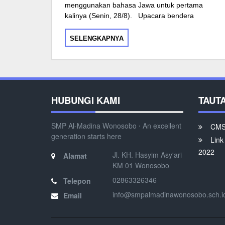
menggunakan bahasa Jawa untuk pertama
kalinya (Senin, 28/8). Upacara bendera
SELENGKAPNYA
HUBUNGI KAMI
TAUT
SMP Al-Madina Wonosobo ⋅ An excellent
CMS 
generation starts here
Link
2022
Jl. KH. Hasyim Asy'ari
Alamat
KM 01 Wonosobo
02863326346
Telepon
info@smpalmadinawonosobo.sch.i
Email