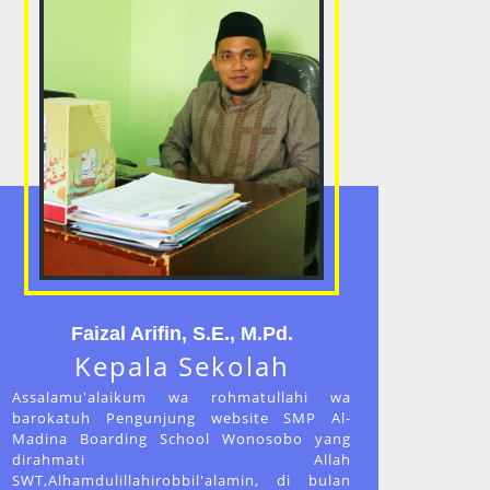
Faizal Arifin, S.E., M.Pd.
Kepala Sekolah
Assalamu'alaikum wa rohmatullahi wa
barokatuh Pengunjung website SMP Al-
Madina Boarding School Wonosobo yang
dirahmati Allah
SWT,Alhamdulillahirobbil'alamin, di bulan