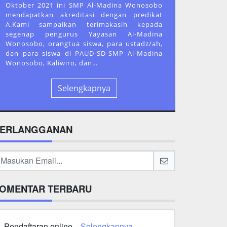
Oktober 2021 ini SMP Al-Madina Wonosobo
mendapatkan akreditasi dengan predikat
A.Kami sampaikan terimakasih kepada
segenap pengurus Yayasan Al-Madina
Wonosobo, orangtua siswa, para ustadz/ah,
dan para siswa di PAUD-SD-SMP Al-Madina
Wonosobo, Kaliwiro, dan…
Selengkapnya
ERLANGGANAN
OMENTAR TERBARU
Pendaftaran online...
Selengkapnya