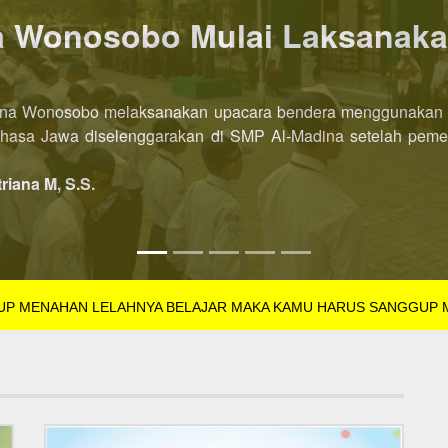
P AL-Madina Wonosobo dibu
l-Madina Wonosobo Tahun Pelajaran 2022/2023 kini dibuka leb
SB Tahun Pelajaran 2022/2023 dibuka di semester pertama. Pe
triana M, S.S.
GUP MENAHAN LELAHNYA BELAJAR MAKA KAMU HARUS SANGGUP