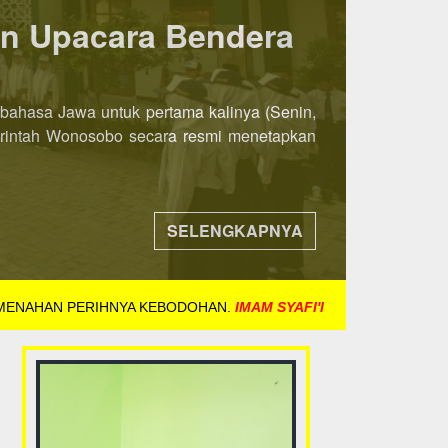
ka 8 November 2021
ih awal. Jika pada tahun-tahun sebelumnya
ndaftaran dibuka mulai tanggal 8 November
SELENGKAPNYA
 MENAHAN PERIHNYA KEBODOHAN.
IMAM SYAFI'I