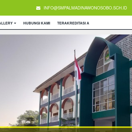
INFO@SMPALMADINAWONOSOBO.SCH.ID
ALLERY
HUBUNGI KAMI
TERAKREDITASI A