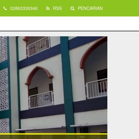
02863326346
RSS
PENCARIAN