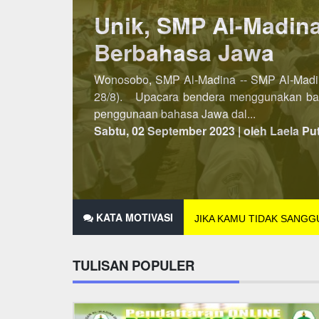
Lebih Awal, PSB SM
Penerimaan Siswa/Santri Baru (PSB) SMP A
dibuka pada semester kedua, maka untuk P
2021 hingga 25 Des...
Minggu, 07 November 2021 | oleh Laela Pu
KATA MOTIVASI
JIKA KAMU TIDAK SANG
TULISAN POPULER