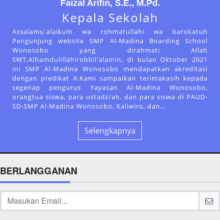
Faizal Arifin, S.E., M.Pd.
Kepala Sekolah
Assalamu'alaikum wa rohmatullahi wa barokatuh
Pengunjung website SMP Al-Madina Boarding School
Wonosobo yang dirahmati Allah
SWT,Alhamdulillahirobbil'alamin, di bulan Oktober 2021
ini SMP Al-Madina Wonosobo mendapatkan akreditasi
dengan predikat A.Kami sampaikan terimakasih kepada
segenap pengurus Yayasan Al-Madina Wonosobo,
orangtua siswa, para ustadz/ah, dan para siswa di PAUD-
SD-SMP Al-Madina Wonosobo, Kaliwiro, dan…
Selengkapnya
BERLANGGANAN