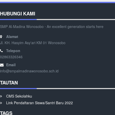
HUBUNGI KAMI
SMP Al-Madina Wonosobo ⋅ An excellent generation starts here
Alamat
Jl. KH. Hasyim Asy'ari KM 01 Wonosobo
Telepon
02863326346
Email
info@smpalmadinawonosobo.sch.id
TAUTAN
CMS Sekolahku
Link Pendaftaran Siswa/Santri Baru 2022
TAGS