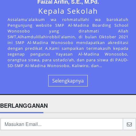
Faizal Arifin, S.E., M.Pd.
Kepala Sekolah
Assalamu'alaikum wa rohmatullahi wa barokatuh
Pengunjung website SMP Al-Madina Boarding School
Wonosobo yang dirahmati Allah
SWT,Alhamdulillahirobbil'alamin, di bulan Oktober 2021
ini SMP Al-Madina Wonosobo mendapatkan akreditasi
dengan predikat A.Kami sampaikan terimakasih kepada
segenap pengurus Yayasan Al-Madina Wonosobo,
orangtua siswa, para ustadz/ah, dan para siswa di PAUD-
SD-SMP Al-Madina Wonosobo, Kaliwiro, dan…
Selengkapnya
BERLANGGANAN