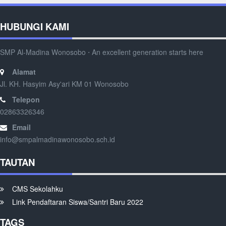
HUBUNGI KAMI
SMP Al-Madina Wonosobo ⋅ An excellent generation starts here
Alamat
Jl. KH. Hasyim Asy'ari KM 01 Wonosobo
Telepon
02863326346
Email
info@smpalmadinawonosobo.sch.id
TAUTAN
CMS Sekolahku
Link Pendaftaran Siswa/Santri Baru 2022
TAGS