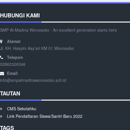
HUBUNGI KAMI
SMP Al-Madina Wonosobo ⋅ An excellent generation starts here
Alamat
Jl. KH. Hasyim Asy'ari KM 01 Wonosobo
Telepon
02863326346
Email
info@smpalmadinawonosobo.sch.id
TAUTAN
CMS Sekolahku
Link Pendaftaran Siswa/Santri Baru 2022
TAGS