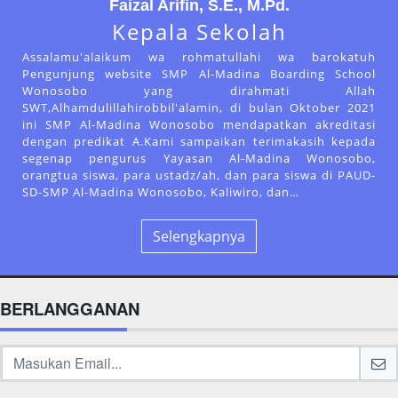
Faizal Arifin, S.E., M.Pd.
Kepala Sekolah
Assalamu'alaikum wa rohmatullahi wa barokatuh
Pengunjung website SMP Al-Madina Boarding School
Wonosobo yang dirahmati Allah
SWT,Alhamdulillahirobbil'alamin, di bulan Oktober 2021
ini SMP Al-Madina Wonosobo mendapatkan akreditasi
dengan predikat A.Kami sampaikan terimakasih kepada
segenap pengurus Yayasan Al-Madina Wonosobo,
orangtua siswa, para ustadz/ah, dan para siswa di PAUD-
SD-SMP Al-Madina Wonosobo, Kaliwiro, dan…
Selengkapnya
BERLANGGANAN