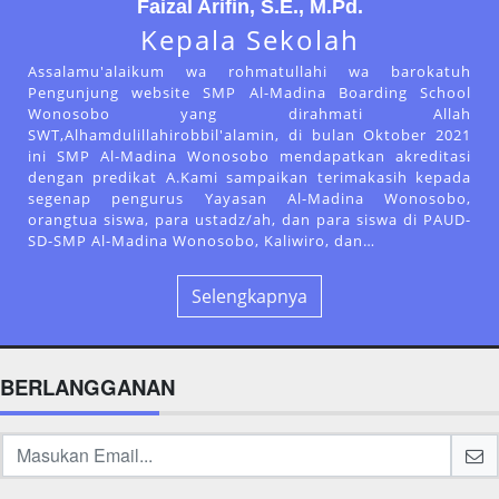
Faizal Arifin, S.E., M.Pd.
Kepala Sekolah
Assalamu'alaikum wa rohmatullahi wa barokatuh
Pengunjung website SMP Al-Madina Boarding School
Wonosobo yang dirahmati Allah
SWT,Alhamdulillahirobbil'alamin, di bulan Oktober 2021
ini SMP Al-Madina Wonosobo mendapatkan akreditasi
dengan predikat A.Kami sampaikan terimakasih kepada
segenap pengurus Yayasan Al-Madina Wonosobo,
orangtua siswa, para ustadz/ah, dan para siswa di PAUD-
SD-SMP Al-Madina Wonosobo, Kaliwiro, dan…
Selengkapnya
BERLANGGANAN