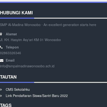
HUBUNGI KAMI
SMP Al-Madina Wonosobo ⋅ An excellent generation starts here
Alamat
Jl. KH. Hasyim Asy'ari KM 01 Wonosobo
Telepon
02863326346
Email
info@smpalmadinawonosobo.sch.id
TAUTAN
CMS Sekolahku
Link Pendaftaran Siswa/Santri Baru 2022
TAGS