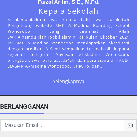
Faizal Arifin, S.E., M.Pd.
Kepala Sekolah
Assalamu'alaikum wa rohmatullahi wa barokatuh
Pengunjung website SMP Al-Madina Boarding School
Wonosobo yang dirahmati Allah
SWT,Alhamdulillahirobbil'alamin, di bulan Oktober 2021
ini SMP Al-Madina Wonosobo mendapatkan akreditasi
dengan predikat A.Kami sampaikan terimakasih kepada
segenap pengurus Yayasan Al-Madina Wonosobo,
orangtua siswa, para ustadz/ah, dan para siswa di PAUD-
SD-SMP Al-Madina Wonosobo, Kaliwiro, dan…
Selengkapnya
BERLANGGANAN