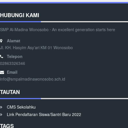
HUBUNGI KAMI
SMP Al-Madina Wonosobo ⋅ An excellent generation starts here
Alamat
Jl. KH. Hasyim Asy'ari KM 01 Wonosobo
Telepon
02863326346
Email
info@smpalmadinawonosobo.sch.id
TAUTAN
CMS Sekolahku
Link Pendaftaran Siswa/Santri Baru 2022
TAGS