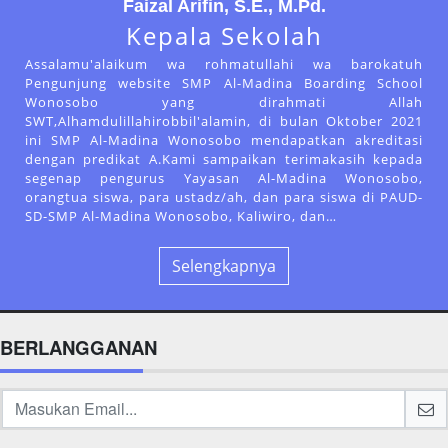
Faizal Arifin, S.E., M.Pd.
Kepala Sekolah
Assalamu'alaikum wa rohmatullahi wa barokatuh
Pengunjung website SMP Al-Madina Boarding School
Wonosobo yang dirahmati Allah
SWT,Alhamdulillahirobbil'alamin, di bulan Oktober 2021
ini SMP Al-Madina Wonosobo mendapatkan akreditasi
dengan predikat A.Kami sampaikan terimakasih kepada
segenap pengurus Yayasan Al-Madina Wonosobo,
orangtua siswa, para ustadz/ah, dan para siswa di PAUD-
SD-SMP Al-Madina Wonosobo, Kaliwiro, dan…
Selengkapnya
BERLANGGANAN