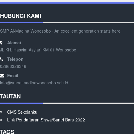
HUBUNGI KAMI
SMP Al-Madina Wonosobo ⋅ An excellent generation starts here
Alamat
Jl. KH. Hasyim Asy'ari KM 01 Wonosobo
Telepon
02863326346
Email
info@smpalmadinawonosobo.sch.id
TAUTAN
CMS Sekolahku
Link Pendaftaran Siswa/Santri Baru 2022
TAGS