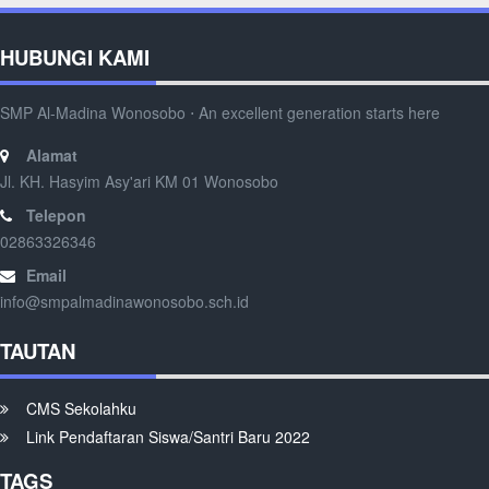
HUBUNGI KAMI
SMP Al-Madina Wonosobo ⋅ An excellent generation starts here
Alamat
Jl. KH. Hasyim Asy'ari KM 01 Wonosobo
Telepon
02863326346
Email
info@smpalmadinawonosobo.sch.id
TAUTAN
CMS Sekolahku
Link Pendaftaran Siswa/Santri Baru 2022
TAGS