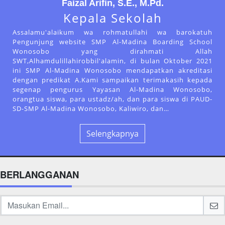
Faizal Arifin, S.E., M.Pd.
Kepala Sekolah
Assalamu'alaikum wa rohmatullahi wa barokatuh
Pengunjung website SMP Al-Madina Boarding School
Wonosobo yang dirahmati Allah
SWT,Alhamdulillahirobbil'alamin, di bulan Oktober 2021
ini SMP Al-Madina Wonosobo mendapatkan akreditasi
dengan predikat A.Kami sampaikan terimakasih kepada
segenap pengurus Yayasan Al-Madina Wonosobo,
orangtua siswa, para ustadz/ah, dan para siswa di PAUD-
SD-SMP Al-Madina Wonosobo, Kaliwiro, dan…
Selengkapnya
BERLANGGANAN