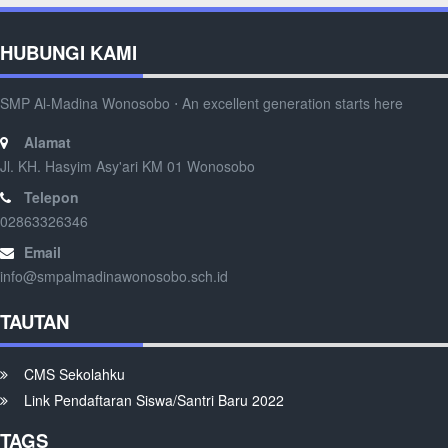
HUBUNGI KAMI
SMP Al-Madina Wonosobo ⋅ An excellent generation starts here
Alamat
Jl. KH. Hasyim Asy'ari KM 01 Wonosobo
Telepon
02863326346
Email
info@smpalmadinawonosobo.sch.id
TAUTAN
CMS Sekolahku
Link Pendaftaran Siswa/Santri Baru 2022
TAGS