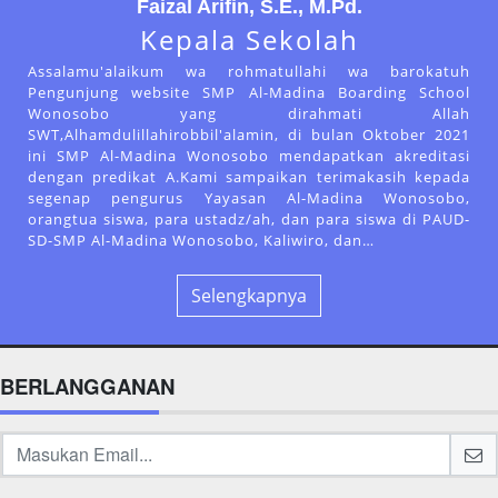
Faizal Arifin, S.E., M.Pd.
Kepala Sekolah
Assalamu'alaikum wa rohmatullahi wa barokatuh
Pengunjung website SMP Al-Madina Boarding School
Wonosobo yang dirahmati Allah
SWT,Alhamdulillahirobbil'alamin, di bulan Oktober 2021
ini SMP Al-Madina Wonosobo mendapatkan akreditasi
dengan predikat A.Kami sampaikan terimakasih kepada
segenap pengurus Yayasan Al-Madina Wonosobo,
orangtua siswa, para ustadz/ah, dan para siswa di PAUD-
SD-SMP Al-Madina Wonosobo, Kaliwiro, dan…
Selengkapnya
BERLANGGANAN