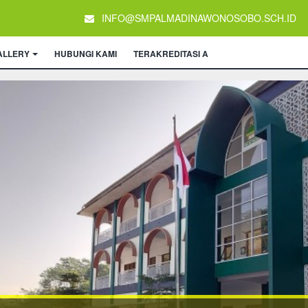
INFO@SMPALMADINAWONOSOBO.SCH.ID
ALLERY
HUBUNGI KAMI
TERAKREDITASI A