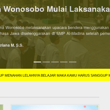
P AL-Madina Wonosobo dibu
l-Madina Wonosobo Tahun Pelajaran 2022/2023 kini dibuka leb
SB Tahun Pelajaran 2022/2023 dibuka di semester pertama. Pe
triana M, S.S.
GUP MENAHAN LELAHNYA BELAJAR MAKA KAMU HARUS SANGGUP