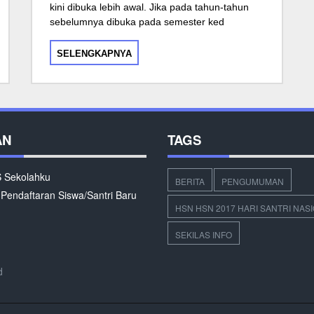
kini dibuka lebih awal. Jika pada tahun-tahun
sebelumnya dibuka pada semester ked
SELENGKAPNYA
AN
TAGS
Sekolahku
BERITA
PENGUMUMAN
 Pendaftaran Siswa/Santri Baru
HSN HSN 2017 HARI SANTRI NAS
SEKILAS INFO
d