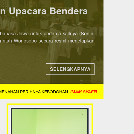
ka 8 November 2021
ih awal. Jika pada tahun-tahun sebelumnya
ndaftaran dibuka mulai tanggal 8 November
SELENGKAPNYA
 MENAHAN PERIHNYA KEBODOHAN.
IMAM SYAFI'I