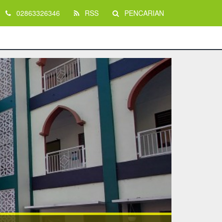
02863326346
RSS
PENCARIAN