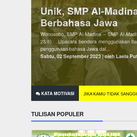
Lebih Awal, PSB SM
Penerimaan Siswa/Santri Baru (PSB) SMP A
dibuka pada semester kedua, maka untuk P
2021 hingga 25 Des...
Minggu, 07 November 2021 | oleh Laela Pu
KATA MOTIVASI
JIKA KAMU TIDAK SANG
TULISAN POPULER