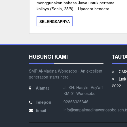
menggunakan bahasa Jawa untuk pertama
kalinya (Senin, 28/8). Upacara bendera
SELENGKAPNYA
HUBUNGI KAMI
TAUT
SMP Al-Madina Wonosobo ⋅ An excellent
CMS 
generation starts here
Link
2022
Jl. KH. Hasyim Asy'ari
Alamat
KM 01 Wonosobo
02863326346
Telepon
info@smpalmadinawonosobo.sch.i
Email