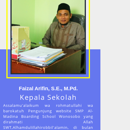
Faizal Arifin, S.E., M.Pd.
Kepala Sekolah
Assalamu'alaikum wa rohmatullahi wa
barokatuh Pengunjung website SMP Al-
Madina Boarding School Wonosobo yang
dirahmati Allah
SWT,Alhamdulillahirobbil'alamin, di bulan