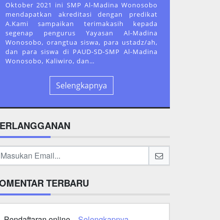
Oktober 2021 ini SMP Al-Madina Wonosobo
mendapatkan akreditasi dengan predikat
A.Kami sampaikan terimakasih kepada
segenap pengurus Yayasan Al-Madina
Wonosobo, orangtua siswa, para ustadz/ah,
dan para siswa di PAUD-SD-SMP Al-Madina
Wonosobo, Kaliwiro, dan…
Selengkapnya
ERLANGGANAN
OMENTAR TERBARU
Pendaftaran online...
Selengkapnya