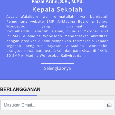
Faizal Arifin, S.E., M.Pd.
Kepala Sekolah
Assalamu'alaikum wa rohmatullahi wa barokatuh
Pengunjung website SMP Al-Madina Boarding School
Wonosobo yang dirahmati Allah
SWT,Alhamdulillahirobbil'alamin, di bulan Oktober 2021
ini SMP Al-Madina Wonosobo mendapatkan akreditasi
dengan predikat A.Kami sampaikan terimakasih kepada
segenap pengurus Yayasan Al-Madina Wonosobo,
orangtua siswa, para ustadz/ah, dan para siswa di PAUD-
SD-SMP Al-Madina Wonosobo, Kaliwiro, dan…
Selengkapnya
BERLANGGANAN