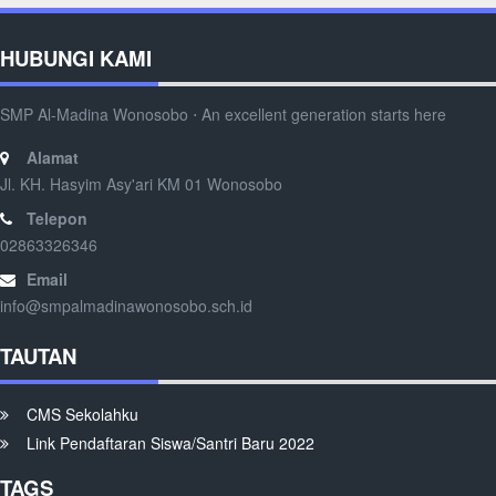
HUBUNGI KAMI
SMP Al-Madina Wonosobo ⋅ An excellent generation starts here
Alamat
Jl. KH. Hasyim Asy'ari KM 01 Wonosobo
Telepon
02863326346
Email
info@smpalmadinawonosobo.sch.id
TAUTAN
CMS Sekolahku
Link Pendaftaran Siswa/Santri Baru 2022
TAGS