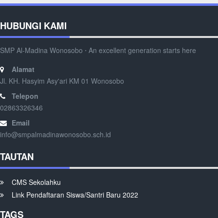
HUBUNGI KAMI
SMP Al-Madina Wonosobo ⋅ An excellent generation starts here
Alamat
Jl. KH. Hasyim Asy'ari KM 01 Wonosobo
Telepon
02863326346
Email
info@smpalmadinawonosobo.sch.id
TAUTAN
CMS Sekolahku
Link Pendaftaran Siswa/Santri Baru 2022
TAGS