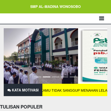
SMP AL-MADINA WONOSOBO
KATA MOTIVASI
JIKA KAMU TIDAK SANGGUP MENAHAN LELAHNYA BELAJA
TULISAN POPULER