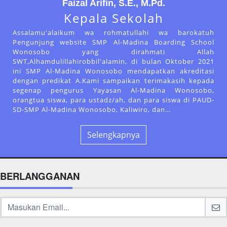
Faizal Arifin, S.E., M.Pd.
Kepala Sekolah
Assalamu'alaikum wa rohmatullahi wa barokatuh
Pengunjung website SMP Al-Madina Boarding School
Wonosobo yang dirahmati Allah
SWT,Alhamdulillahirobbil'alamin, di bulan Oktober 2021
ini SMP Al-Madina Wonosobo mendapatkan akreditasi
dengan predikat A.Kami sampaikan terimakasih kepada
segenap pengurus Yayasan Al-Madina Wonosobo,
orangtua siswa, para ustadz/ah, dan para siswa di PAUD-
SD-SMP Al-Madina Wonosobo, Kaliwiro, dan…
Selengkapnya
BERLANGGANAN